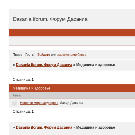
Dasania iforum. Форум Дасаниа
Привет, Гость!
Войдите
или
зарегистрируйтесь
.
»
Dasania iforum. Форум Дасаниа
»
Медицина и здоровье
Страница:
1
Медицина и здоровье
Тема
Новости мира медицины
Давид Дасаниа
Страница:
1
»
Dasania iforum. Форум Дасаниа
»
Медицина и здоровье