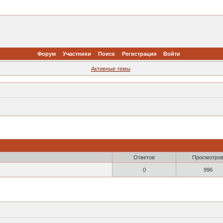
Форум
Участники
Поиск
Регистрация
Войти
Активные темы
Ответов
Просмотро
0
996