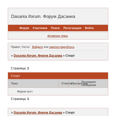
Dasania iforum. Форум Дасаниа
Форум
Участники
Поиск
Регистрация
Войти
Активные темы
Привет, Гость!
Войдите
или
зарегистрируйтесь
.
»
Dasania iforum. Форум Дасаниа
»
Спорт
Страница:
1
Спорт
Последнее
Тема
Ответов
Просмотров
сообщение
Форум пуст.
Страница:
1
»
Dasania iforum. Форум Дасаниа
»
Спорт