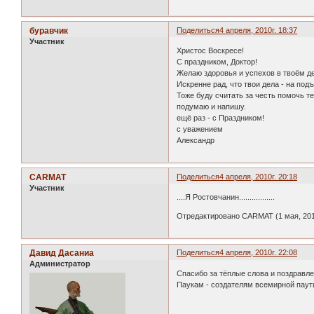
буравчик
Поделиться
4 апреля, 2010г. 18:37
Участник
Христос Воскресе!
С праздником, Доктор!
Желаю здоровья и успехов в твоём д
Искренне рад, что твои дела - на под
Тоже буду считать за честь помочь те
подумаю и напишу.
ещё раз - с Праздником!
с уважением
Александр
CARMAT
Поделиться
4 апреля, 2010г. 20:18
Участник
....Я Ростовчанин.................
Отредактировано CARMAT (1 мая, 2010
Давид Дасаниа
Поделиться
4 апреля, 2010г. 22:08
Администратор
Спасибо за тёплые слова и поздравле
Паукам - создателям всемирной паутин