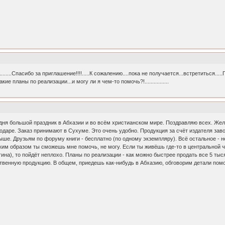
........Спасибо за приглашение!!!!.....К сожалению....пока не получается...встретиться.....
.Какие планы по реализации...и могу ли я чем-то помочь?!................
ня большой праздник в Абхазии и во всём христианском мире. Поздравляю всех. Жела
нодаре. Заказ принимают в Сухуме. Это очень удобно. Продукция за счёт издателя зав
ыше. Друзьям по форуму книги - бесплатно (по одному экземпляру). Всё остальное - н
ким образом ты сможешь мне помочь, не могу. Если ты живёшь где-то в центральной ча
огина), то пойдёт неплохо. Планы по реализации - как можно быстрее продать все 5 т
ственную продукцию. В общем, приедешь как-нибудь в Абхазию, обговорим детали пом