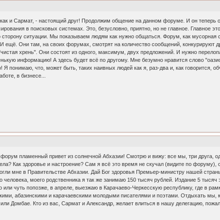
к и Сармат, - настоящий друг! Продолжим общение на данном форуме. И он теперь откр
ирования в поисковых системах. Это, безусловно, приятно, но не главное. Главное это
 сторону ситуации. Мы показываем людям как нужно общаться. Форум, как мусорная сва
 ещё. Они там, на своих форумах, смотрят на количество сообщений, конкурируют др
 "чистая хрень". Они состоят из одного, максимум, двух предложений. И нужно перел
нькую информацию! А здесь будет всё по другому. Мне безумно нравится слово "оазис
 Я понимаю, что, может быть, таких наивных людей как я, раз-два и, как говорится, об
боте, в бизнесе...
форум пламенный привет из солнечной Абхазии! Смотрю и вижу: все мы, три друга, 
 дела? Как здоровье и настроение? Сам я всё это время не скучал (видите по форуму)
могли мне в Правительстве Абхазии. Дай Бог здоровья Премьер-министру нашей стра
го человека, моего родственника я так же занимаю 150 тысяч рублей. Издание 5 тыся
го или чуть попозже, в апреле, выезжаю в Карачаево-Черкесскую республику, где в ра
кими, абазинскими и карачаевскими молодыми писателями и поэтами. Отдыхать мы, ка
 или Домбае. Кто из вас, Сармат и Александр, желает влиться в нашу делегацию, пожа