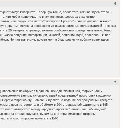
6
ыт "миру" Интернета. Теперь уж точно, после того, как нас здесь стало 3
 то, что моё и наше участие в тех или иных форумах в качестве
лка, или форум, как место "разборок в Бронксе" - это не для нас. А таких
уг с другом числом, а сообщения их самых активных пользователей - это, как
опатить 20 интернет-страниц с ихними сообщениями прежде, чем можно было
". Оазис общения, информации, мыслей, решений, идей, способов... И всё
чёлся. Но, поверьте мне, друзья мои, я буду рад, если публикуемые здесь
7
одновременно находимся в данном, объединяющем нас, форуме. Хочу
, одновременно занимался организацией предпечатной подготовки к изданию
ны Сергею Мироновичу Шамба! Выделяет на издание беспроцентный кредит в
ч экземпляров путеводителя объёмом в 204 страницы обходится мне в 395
мках моего авторского международного проекта "Кавказ - наш общий дом"
к всегда в таких случаях, будем за счёт принимающей стороны.
луйста, милости просим приехать в КЧР.