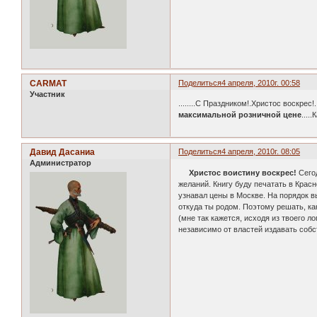
CARMAT
Поделиться
4 апреля, 2010г. 00:58
Участник
........С Праздником!.Христос воскрес!.
максимальной розничной цене
....
Давид Дасаниа
Поделиться
4 апреля, 2010г. 08:05
Администратор
Христос воистину воскрес!
Сегод
желаний. Книгу буду печатать в Крас
узнавал цены в Москве. На порядок в
откуда ты родом. Поэтому решать, ка
(мне так кажется, исходя из твоего л
независимо от властей издавать соб