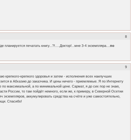
8
Где планируется печатать книгу...?!.....Доктор!...мне 3-4 экземпляра....
по
9
ю крепкого-крепкого здоровья и затем - исполнения всех наилучших
озится в Абхазию до заказчика. И цены ничего - приемлемые. Я по Интернету
е по максимальной, а по минимальной цене. Сармат, я до сих пор не знаю,
сти России, то там пойдёт немного, если же, к примеру, в Северной Осетии
ысяч экземпляров, аккумулировать средства на счёте и уже самостоятельно,
ощи. Спасибо!