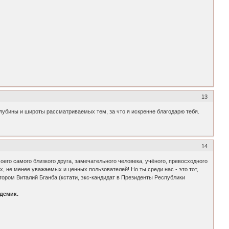
13
лубины и широты рассматриваемых тем, за что я искренне благодарю тебя.
14
о самого близкого друга, замечательного человека, учёного, превосходного
х, не менее уважаемых и ценных пользователей! Но ты среди нас - это тот,
ором Виталий Бганба (кстати, экс-кандидат в Президенты Республики
демик.