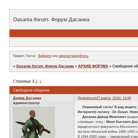
Dasania iforum. Форум Дасаниа
Привет, Гость!
Войдите
или
зарегистрируйтесь
.
»
Dasania iforum. Форум Дасаниа
»
АРХИВ ФОРУМА
»
Свободное о
Страница:
1
2
»
Свободное общение
Давид Дасаниа
Поделиться
27 марта, 2010г. 13:49
Администратор
Уважаемый гость! Я рад видеть
Интернете) логину - Dr. Dasan. Нем
Дасаниа Давид Мканович
(родилс
служащих: отец –
Мкан Хыгович Дас
юридического факультета Абхазского
грузино-абхазской войны 1992-1993 г
В 1994-2000 годах – заведующий отде