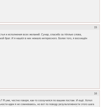
15
стья и исполнения всех желаний. Сунар, спасибо за тёплые слова,
й брат. И я нашёл в них немало интересного. Более того, я восхищён
16
Я уже, честно говоря, как-то соскучился по вашим постам. И ещё. Хотел
ьности идеи я не сомневаюсь, но вот по поводу результативности этого шага