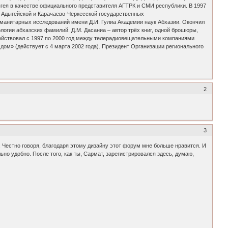
гея в качестве официального представителя АГТРК и СМИ республики. В 1997
в Адыгейской и Карачаево-Черкесской государственных
гуманитарных исследований имени Д.И. Гулиа Академии наук Абхазии. Окончил
логии абхазских фамилий. Д.М. Дасаниа – автор трёх книг, одной брошюры,
действовал с 1997 по 2000 год между телерадиовещательными компаниями
дом» (действует с 4 марта 2002 года). Президент Организации регионального
2
3
 Честно говоря, благодаря этому дизайну этот форум мне больше нравится. И
о удобно. После того, как ты, Сармат, зарегистрировался здесь, думаю,