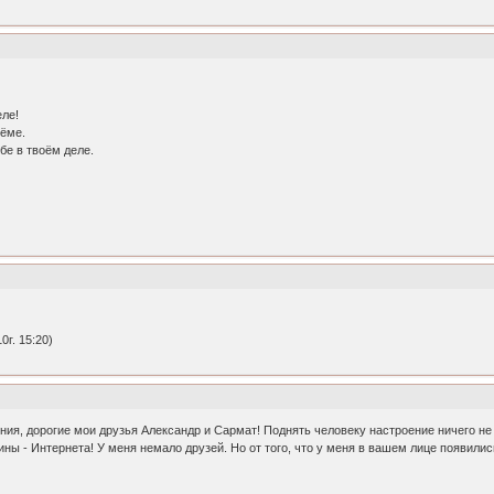
еле!
ъёме.
бе в твоём деле.
г. 15:20)
ния, дорогие мои друзья Александр и Сармат! Поднять человеку настроение ничего не 
ы - Интернета! У меня немало друзей. Но от того, что у меня в вашем лице появились