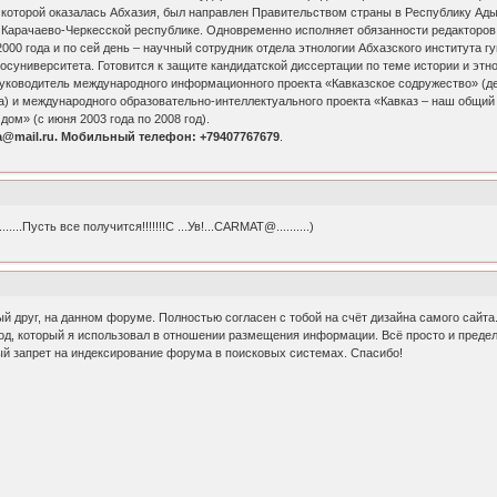
которой оказалась Абхазия, был направлен Правительством страны в Республику Ады
 в Карачаево-Черкесской республике. Одновременно исполняет обязанности редакторо
00 года и по сей день – научный сотрудник отдела этнологии Абхазского института 
осуниверситета. Готовится к защите кандидатской диссертации по теме истории и этно
 руководитель международного информационного проекта «Кавказское содружество» (
а) и международного образовательно-интеллектуального проекта «Кавказ – наш общий 
ом» (с июня 2003 года по 2008 год).
a@mail.ru. Мобильный телефон: +79407767679
.
......Пусть все получится!!!!!!!С ...Ув!...CARMAT@..........)
друг, на данном форуме. Полностью согласен с тобой на счёт дизайна самого сайта.
д, который я использовал в отношении размещения информации. Всё просто и предельн
й запрет на индексирование форума в поисковых системах. Спасибо!