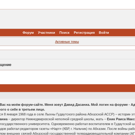
Форум
Участники
Поиск
Регистрация
Войти
Активные темы
бщение
 Вас на моём форум-сайте. Меня зовут Давид Дасаниа. Мой логин на форуме - А
ного о себе в третьем лице.
я 8 января 1968 года в селе Лыхны Гудаутского района Абхазской АССР) – историк-э
аниа
– директор Нижнеджирхвской неполной средней школы, мать –
Еник Раиса Мак
 государственного университета. Одновременно работал воспитателем в Гудаутской ш
одов работал редактором газеты «Нарт» (КБР, г. Нальчик) по Абхазии. После войны раб
лом внешних связей Абхазской государственной телерадиовещательной компании (АГТР