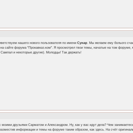
ветствуем нашего нового пользователя по имени
Сунар
. Мы желаем ему болього сча
а сайте форума "Прокавказ.ком". Я просмотрел твои темы, начатые на том форуме, мо
Сампал и некоторые другие). Молодцы! Так держать!
оими друзьями Сарматом и Александром. Ну, как у вас идут дела? Чем занимаетесь? 
, разместив информации и темы на форуме таким образом, как здесь. На счёт оригинал