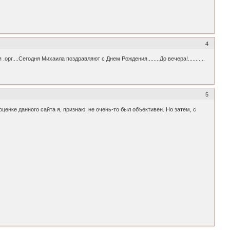
4
.орг....Сегодня Михаила поздравляют с Днем Рождения........До вечера!...........
5
енке данного сайта я, признаю, не очень-то был объективен. Но затем, с