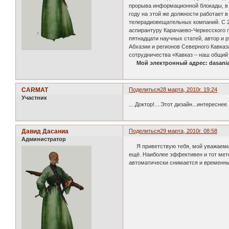
прорыва информационной блокады, в 
году на этой же должности работает
телерадиовещательных компаний. С 20
аспирантуру Карачаево-Черкесского г
пятнадцати научных статей, автор и
Абхазии и регионов Северного Кавказ
сотрудничества «Кавказ – наш общий д
Мой электронный адрес: dasani
CARMAT
Поделиться
28 марта, 2010г. 19:24
Участник
....Доктор!....Этот дизайн...интереснее..
Давид Дасаниа
Поделиться
29 марта, 2010г. 08:58
Администратор
Я приветствую тебя, мой уважаемый 
ещё. Наиболее эффективен и тот мето
автоматически снимается и временны