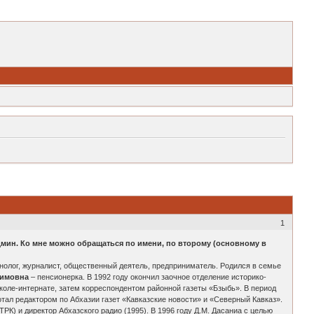
1
дмин. Ко мне можно обращаться по имени, по второму (основному в
тнолог, журналист, общественный деятель, предприниматель. Родился в семье
симовна
– пенсионерка. В 1992 году окончил заочное отделение историко-
коле-интернате, затем корреспондентом районной газеты «Бзыбь». В период
отал редактором по Абхазии газет «Кавказские новости» и «Северный Кавказ».
К) и директор Абхазского радио (1995). В 1996 году Д.М. Дасаниа с целью