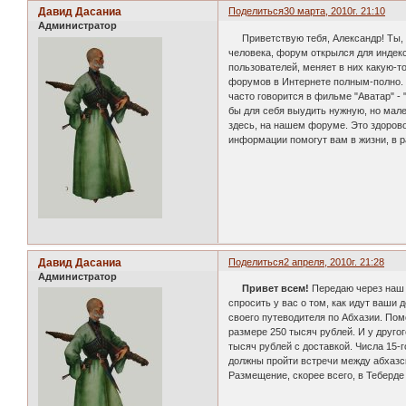
Давид Дасаниа
Поделиться
30 марта, 2010г. 21:10
Администратор
Приветствую тебя, Александр! Ты, ка
человека, форум открылся для индекс
пользователей, меняет в них какую-то
форумов в Интернете полным-полно. И
часто говорится в фильме "Аватар" -
бы для себя выудить нужную, но мале
здесь, на нашем форуме. Это здорово!
информации помогут вам в жизни, в ра
Давид Дасаниа
Поделиться
2 апреля, 2010г. 21:28
Администратор
Привет всем!
Передаю через наш 
спросить у вас о том, как идут ваши
своего путеводителя по Абхазии. По
размере 250 тысяч рублей. И у друго
тысяч рублей с доставкой. Числа 15-
должны пройти встречи между абхазс
Размещение, скорее всего, в Теберде