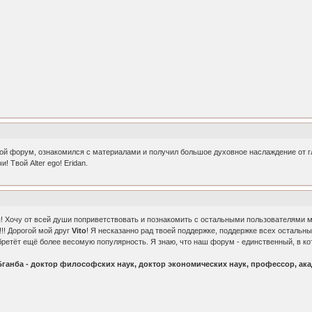
вой форум, ознакомился с материалами и получил большое духовное наслаждение от г
 Твой Alter ego! Eridan.
очу от всей души поприветствовать и познакомить с остальными пользователями моег
!!! Дорогой мой друг
Vito
! Я несказанно рад твоей поддержке, поддержке всех остальны
етёт ещё более весомую популярность. Я знаю, что наш форум - единственный, в кот
Бганба - доктор философских наук, доктор экономических наук, профессор, ака