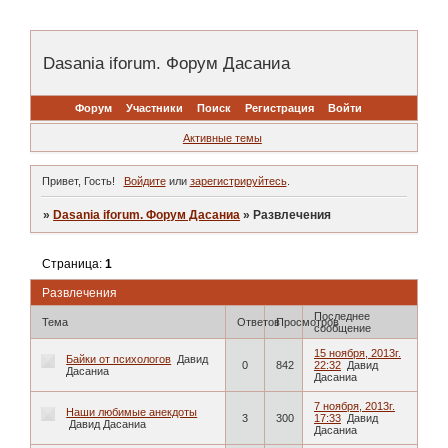
Dasania iforum. Форум Дасаниа
Форум
Участники
Поиск
Регистрация
Войти
Активные темы
Привет, Гость!
Войдите
или
зарегистрируйтесь
.
»
Dasania iforum. Форум Дасаниа
»
Развлечения
Страница:
1
Развлечения
Последнее
Тема
Ответов
Просмотров
сообщение
15 ноября, 2013г.
Байки от психологов
Давид
0
842
22:32
Давид
Дасаниа
Дасаниа
7 ноября, 2013г.
Наши любимые анекдоты
3
300
17:33
Давид
Давид Дасаниа
Дасаниа