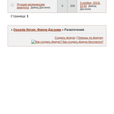
3 ноября, 2013г.
Лучшие медицинские
0
209
10:42
Давид
анекдоты
Давид Дасаниа
Дасаниа
Страница:
1
»
Dasania iforum. Форум Дасаниа
»
Развлечения
Создать форум
|
Помощь по форуму