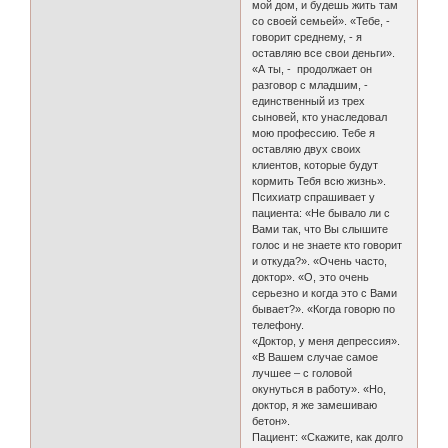
мой дом, и будешь жить там
со своей семьей». «Тебе, -
говорит среднему, - я
оставляю все свои деньги».
«А ты, - продолжает он
разговор с младшим, -
единственный из трех
сыновей, кто унаследовал
мою профессию. Тебе я
оставляю двух своих
клиентов, которые будут
кормить Тебя всю жизнь».
Психиатр спрашивает у
пациента: «Не бывало ли с
Вами так, что Вы слышите
голос и не знаете кто говорит
и откуда?». «Очень часто,
доктор». «О, это очень
серьезно и когда это с Вами
бывает?». «Когда говорю по
телефону.
«Доктор, у меня депрессия».
«В Вашем случае самое
лучшее – с головой
окунуться в работу». «Но,
доктор, я же замешиваю
бетон».
Пациент: «Скажите, как долго