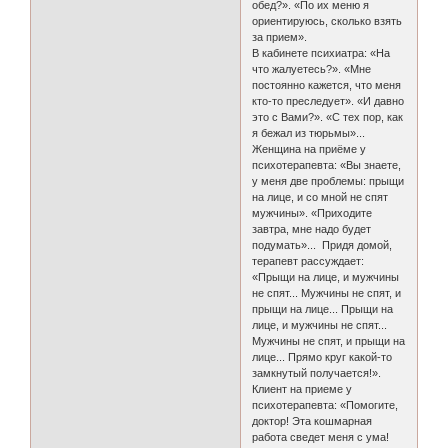
обед?». «По их меню я
ориентируюсь, сколько взять
за прием».
В кабинете психиатра: «На
что жалуетесь?». «Мне
постоянно кажется, что меня
кто-то преследует». «И давно
это с Вами?». «С тех пор, как
я бежал из тюрьмы»...
Женщина на приёме у
психотерапевта: «Вы знаете,
у меня две проблемы: прыщи
на лице, и со мной не спят
мужчины». «Приходите
завтра, мне надо будет
подумать»... Придя домой,
терапевт рассуждает:
«Прыщи на лице, и мужчины
не спят... Мужчины не спят, и
прыщи на лице... Прыщи на
лице, и мужчины не спят...
Мужчины не спят, и прыщи на
лице... Прямо круг какой-то
замкнутый получается!».
Клиент на приеме у
психотерапевта: «Помогите,
доктор! Эта кошмарная
работа сведет меня с ума!