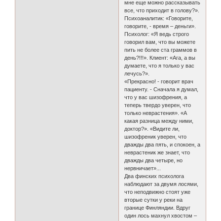
мне еще можно рассказывать
все, что приходит в голову?».
Психоаналитик: «Говорите,
говорите, - время – деньги».
Психолог: «Я ведь строго
говорил вам, что вы можете
пить не более ста граммов в
день?!!!». Клиент: «Ага, а вы
думаете, что я только у вас
лечусь?».
«Прекрасно! - говорит врач
пациенту. - Сначала я думал,
что у вас шизофрения, а
теперь твердо уверен, что
только неврастения». «А
какая разница между ними,
доктор?». «Видите ли,
шизофреник уверен, что
дважды два пять, и спокоен, а
неврастеник же знает, что
дважды два четыре, но
нервничает»...
Два финских психолога
наблюдают за двумя лосями,
что неподвижно стоят уже
вторые сутки у реки на
границе Финляндии. Вдруг
один лось махнул хвостом –