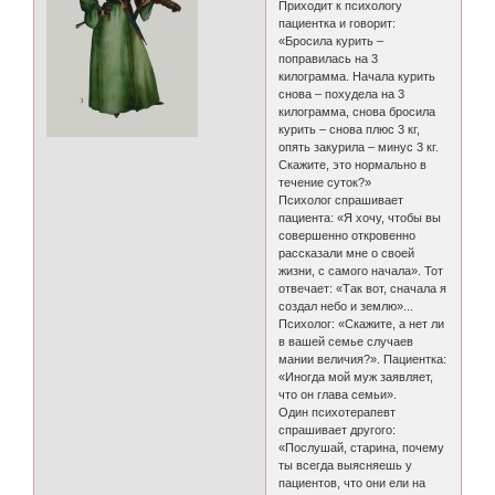
Приходит к психологу
пациентка и говорит:
«Бросила курить –
поправилась на 3
килограмма. Начала курить
снова – похудела на 3
килограмма, снова бросила
курить – снова плюс 3 кг,
опять закурила – минус 3 кг.
Скажите, это нормально в
течение суток?»
Психолог спрашивает
пациента: «Я хочу, чтобы вы
совершенно откровенно
рассказали мне о своей
жизни, с самого начала». Тот
отвечает: «Так вот, сначала я
создал небо и землю»...
Психолог: «Скажите, а нет ли
в вашей семье случаев
мании величия?». Пациентка:
«Иногда мой муж заявляет,
что он глава семьи».
Один психотерапевт
спрашивает другого:
«Послушай, старина, почему
ты всегда выясняешь у
пациентов, что они ели на