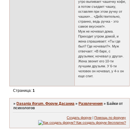
утро выпивает чашечку кофе,
а потом съедает чашку,
оставляя при этом ручку от
чашки»... «Действительно,
странно, ведь ручка - это
самое вкусное!».
Муж не ночевал дома.
Приходит утром домой, и
жена спрашивает: «Ты где
был? Где ночевал?». Муж
отвечает: «В баре, с
друзьями; ночевал у друга».
Жена звонит его 10-ти
лучшим друзьям. У 6-ти
человек он ночевал, у 4-х он
еще спит.
Страница:
1
»
Dasania iforum. Форум Дасаниа
»
Развлечения
»
Байки от
психологов
Создать форум
|
Помощь по форуму