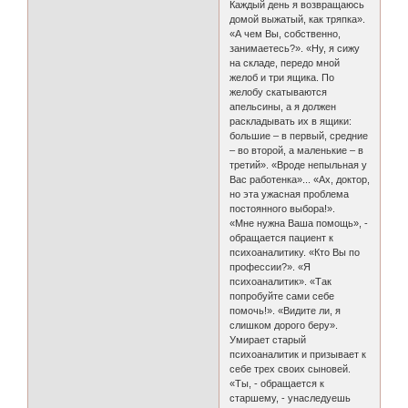
Каждый день я возвращаюсь
домой выжатый, как тряпка».
«А чем Вы, собственно,
занимаетесь?». «Ну, я сижу
на складе, передо мной
желоб и три ящика. По
желобу скатываются
апельсины, а я должен
раскладывать их в ящики:
большие – в первый, средние
– во второй, а маленькие – в
третий». «Вроде непыльная у
Вас работенка»... «Ах, доктор,
но эта ужасная проблема
постоянного выбора!».
«Мне нужна Ваша помощь», -
обращается пациент к
психоаналитику. «Кто Вы по
профессии?». «Я
психоаналитик». «Так
попробуйте сами себе
помочь!». «Видите ли, я
слишком дорого беру».
Умирает старый
психоаналитик и призывает к
себе трех своих сыновей.
«Ты, - обращается к
старшему, - унаследуешь