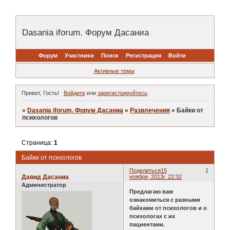
Dasania iforum. Форум Дасаниа
Форум
Участники
Поиск
Регистрация
Войти
Активные темы
Привет, Гость!
Войдите
или
зарегистрируйтесь
.
»
Dasania iforum. Форум Дасаниа
»
Развлечения
»
Байки от
психологов
Страница:
1
Байки от психологов
Поделиться
15
1
Давид Дасаниа
ноября, 2013г. 22:32
Администратор
Предлагаю вам
ознакомиться с разными
байками от психологов и о
психологах с их
пациентами.