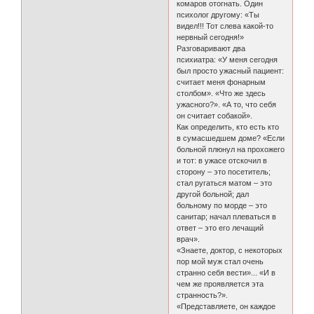
комаров отогнать. Один
психолог другому: «Ты
видел!!! Тот слева какой-то
нервный сегодня!»
Разговаривают два
психиатра: «У меня сегодня
был просто ужасный пациент:
считает меня фонарным
столбом». «Что же здесь
ужасного?». «А то, что себя
он считает собакой».
Как определить, кто есть кто
в сумасшедшем доме? «Если
больной плюнул на прохожего
и тот: в ужасе отскочил в
сторону – это посетитель;
стал ругаться матом – это
другой больной; дал
больному по морде – это
санитар; начал плеваться в
ответ – это его лечащий
врач».
«Знаете, доктор, с некоторых
пор мой муж стал очень
странно себя вести»... «И в
чем же проявляется эта
странность?».
«Представляете, он каждое