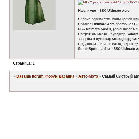
На снимке – SSC Ultimate Aero
Первые версии этих машин разгонялис
Позднее
Ultimate Aero
превзошёл
Bu
SSC Ultimate Aero II
, разгоняется ме
На третьем месте – суперкар
Venom
завершает суперкар
Koenigsegg CC
По данным сайта top10x.ru, в десятк
Super Sport
, на 5-м –
SSC Ultimate A
Страница:
1
»
Dasania iforum. Форум Дасаниа
»
Авто-Мото
»
Самый быстрый ав