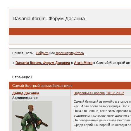
Dasania iforum. Форум Дасаниа
Привет, Гость!
Войдите
или
зарегистрируйтесь
.
»
Dasania iforum. Форум Дасаниа
»
Авто-Мото
»
Самый быстрый ав
Страница:
1
Самый быстрый автомобиль в мире
Давид Дасаниа
Поделиться
7 ноября, 2013г. 20:22
Администратор
Самый быстрый автомобиль в мире поя
час. И это всего за 42 секунды. Вес 
Пока что неясно, как в этом проекте
водителями, которые, если даже не в
На сегодняшний день самая быстрая м
Среди серийных версий на сегодня 