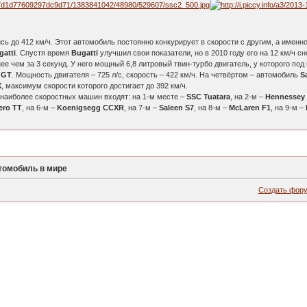
ь до 412 км/ч. Этот автомобиль постоянно конкурирует в скорости с другим, а именн
gatti
. Спустя время
Bugatti
улучшил свои показатели, но в 2010 году его на 12 км/ч 
нее чем за 3 секунд. У него мощный 6,8 литровый твин-турбо двигатель, у которого по
 GT
. Мощность двигателя – 725 л/с, скорость – 422 км/ч. На четвёртом – автомобиль
S
X
, максимум скорости которого достигает до 392 км/ч.
у наиболее скоростных машин входят: на 1-м месте –
SSC Tuatara
, на 2-м –
Hennessey
ero TT
, на 6-м –
Koenigsegg CCXR
, на 7-м –
Saleen S7
, на 8-м –
McLaren F1
, на 9-м –
томобиль в мире
Создать фор