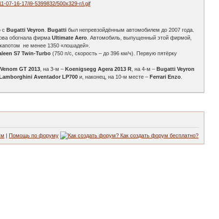
о с
Bugatti Veyron
.
Bugatti
был непревзойдённым автомобилем до 2007 года.
снова обогнала фирма
Ultimate Aero
. Автомобиль, выпущенный этой фирмой,
д капотом не менее 1350 «лошадей».
aleen S7 Twin-Turbo
(750 п/с, скорость – до 396 км/ч). Первую пятёрку
 Venom GT 2013
, на 3-м –
Koenigsegg Agera 2013 R
, на 4-м –
Bugatti Veyron
Lamborghini Aventador LP700
и, наконец, на 10-м месте –
Ferrari Enzo
.
ум
|
Помощь по форуму