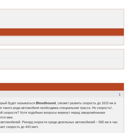
1
торый будет называться
Bloodhound
, сможет развить скорость до 1610 км в
ля такого рода автомобиля необходима специальная трасса. Но скорость!..
акой скорости? Хотя подобные вопросы меркнут перед заворожёнными
ются ими.
автомобилей. Рекорд скорости среди дизельных автомобилей – 560 км в час.
ает скорость до 443 км/ч.