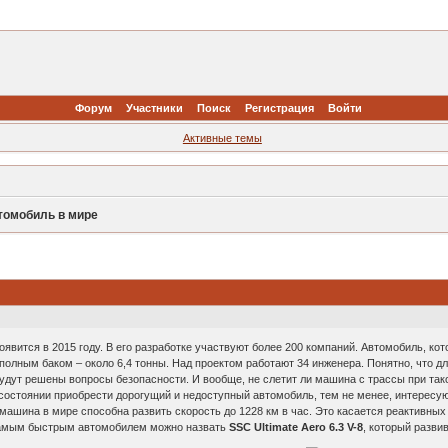
Форум
Участники
Поиск
Регистрация
Войти
Активные темы
томобиль в мире
вится в 2015 году. В его разработке участвуют более 200 компаний. Автомобиль, ко
с полным баком – около 6,4 тонны. Над проектом работают 34 инженера. Понятно, что д
 будут решены вопросы безопасности. И вообще, не слетит ли машина с трассы при т
 состоянии приобрести дорогущий и недоступный автомобиль, тем не менее, интересу
ашина в мире способна развить скорость до 1228 км в час. Это касается реактивных 
самым быстрым автомобилем можно назвать
SSC Ultimate Aero 6.3 V-8
, который развив