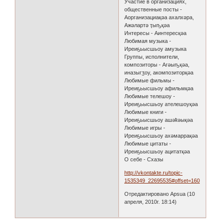
Участие в организациях,
общественные посты -
Аорганизациақәа ахалхәра,
Ажәлартә ҭыҧқәа
Интересы - Аинтересқәа
Любимая музыка -
Иреиҕьысшьоу амузыка
Группы, исполнители,
композиторы - Агәыҧқәа,
иназыгӡоу, акомпозиторқәа
Любимые фильмы -
Иреиҕьысшьоу афильмқәа
Любимые телешоу -
Иреиҕьысшьоу ателешоуқәа
Любимые книги -
Иреиҕьысшьоу ашәҟәықәа
Любимые игры -
Иреиҕьысшьоу ахәмаррақәа
Любимые цитаты -
Иреиҕьысшьоу ацитатқәа
О себе - Схазы
http://vkontakte.ru/topic-
1535349_22695535#offset=160
Отредактировано Apsua (10
апреля, 2010г. 18:14)