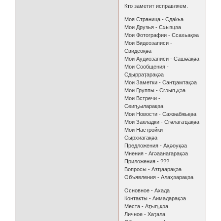
Кто заметит исправляем.
Моя Страница - Сдаҟьа
Мои Друзья - Сҩызцәа
Мои Фотографии - Ссахьақәа
Мои Видеозаписи -
Свидеоқәа
Мои Аудиозаписи - Сашәақәа
Мои Сообщения -
Сдырраҭарақәа
Мои Заметки - Санҵамтақәа
Мои Группы - Сгәыҧқәа
Мои Встречи -
Сеиҧыларақәа
Мои Новости - Сажәабжьқәа
Мои Закладки - Сгәлагаҵақәа
Мои Настройки -
Сырхиагақәа
Предложения - Аҳәоуқәа
Мнения - Агәаанагарақәа
Приложения - ???
Вопросы - Азҵаарақәа
Объявления - Алаҳәарақәа
Основное - Ахада
Контакты - Аимадарақәа
Места - Аҭыҧқәа
Личное - Хаҭала