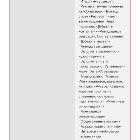
«Иҭацәу аусурҭақәа».
«Реклама» нужно поменять
на «Аӡыргара». Перевод
слова «Разработчикам»
также неудачен. Надо
подумать. «Добавить
контакты» - «Аимадарақәа
рыцҵара». Соответственно
«Добавить места» -
«Аҭыҧқәа рыцҵара».
«Заполнить увлечения» -
нужно подумать.
«Заполнить» - это
«ахарҭәаара». «Увлечение» -
может быть «Агәақәшәа»,
«Агәаҧхарҭа», «Агәаҳәа».
Иных вариантов, наверное,
не будет. «Аусура» слишком
короткое понятие по
сравнению со словом
«деятельность». «Участие в
организациях» -
«Аиҿкаарақәа
рыҽрылархәра».
«Общественные посты» -
«Ауаажәларратә ҭыҧқәа».
«Интересы» необходимо
перевести как