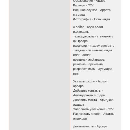
Образование - Аҵара
Карьера - ???
Военная служба - Арратә
маҵура
Фотография - Ссахьақәа
о сайте - абри асаит
иахҳәааны
техподдержка - атехникатә
цхыраара
вакансии - иҭацәу аусуратә
ҭыҧқәа или авакансиақәа
блог - аблог
правила - аҧҟарақәа
реклама - ареклама
разработчикам - аусуҩцәа
рзы
Указать школу - Ашкол
арбара
Добавить контакты -
Аимадарақәа ацҵара
Добавить места - Аҭыҧқәа
ацҵара
Заполнить увлечения - ???
Рассказать о себе - Ахатәы
аиҭаҳәра
Деятельность - Аусура