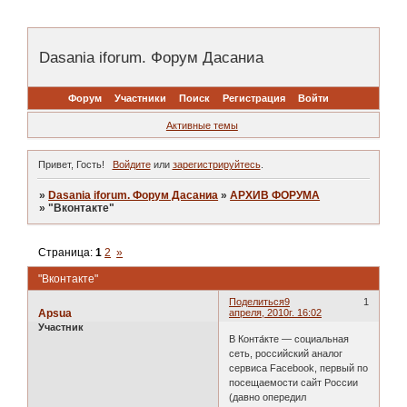
Dasania iforum. Форум Дасаниа
Форум
Участники
Поиск
Регистрация
Войти
Активные темы
Привет, Гость!
Войдите
или
зарегистрируйтесь
.
»
Dasania iforum. Форум Дасаниа
»
АРХИВ ФОРУМА
»
"Вконтакте"
Страница:
1
2
»
"Вконтакте"
Поделиться
9
1
Apsua
апреля, 2010г. 16:02
Участник
В Конта́кте — социальная
сеть, российский аналог
сервиса Facebook, первый по
посещаемости сайт России
(давно опередил