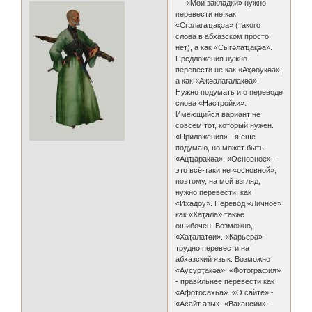
«Мои закладки» нужно
перевести не как
«Сгәлагаҵақәа» (такого
слова в абхазском просто
нет), а как «Сыгәлаҵақәа».
Предложения нужно
перевести не как «Аҳәоуқәа»,
а как «Ажәалагалақәа».
Нужно подумать и о переводе
слова «Настройки».
Имеющийся вариант не
совсем тот, который нужен.
«Приложения» - я ещё
подумаю, но может быть
«Ацҵарақәа». «Основное» -
это всё-таки не «основной»,
поэтому, на мой взгляд,
нужно перевести, как
«Ихадоу». Перевод «Личное»
как «Хаҭала» также
ошибочен. Возможно,
«Хаҭалатәи». «Карьера» -
трудно перевести на
абхазский язык. Возможно
«Аусурҭақәа». «Фотография»
- правильнее перевести как
«Афотосахьа». «О сайте» -
«Асайт азы». «Вакансии» -