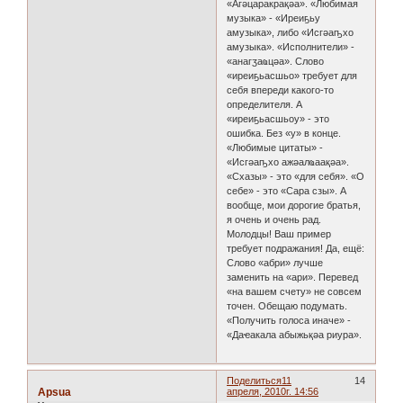
«Агәцаракрақәа». «Любимая
музыка» - «Иреиҕьу
амузыка», либо «Исгәаҧхо
амузыка». «Исполнители» -
«анагӡаҩцәа». Слово
«иреиҕьасшьо» требует для
себя впереди какого-то
определителя. А
«иреиҕьасшьоу» - это
ошибка. Без «у» в конце.
«Любимые цитаты» -
«Исгәаҧхо ажәалҩаақәа».
«Схазы» - это «для себя». «О
себе» - это «Сара сзы». А
вообще, мои дорогие братья,
я очень и очень рад.
Молодцы! Ваш пример
требует подражания! Да, ещё:
Слово «абри» лучше
заменить на «ари». Перевед
«на вашем счету» не совсем
точен. Обещаю подумать.
«Получить голоса иначе» -
«Даҽакала абыжьқәа риура».
Поделиться
11
14
Apsua
апреля, 2010г. 14:56