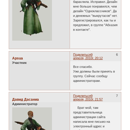
барахлила. Исправил. Дизайн
мне больше понравился, чем
дизайн "Одноклассников". Да
и денежных "выкрутасов" нет.
Зарегистрировался, как ты и
предложил, в группе "Абхазия
в контакте".
Поделиться
9
6
Apsua
апреля, 2010г. 20:12
Участник
Все спасибо.
Уже должны были принять в
группу. Сейчас сообщу
администраторам.
Поделиться
9
7
Давид Дасаниа
апреля, 2010г. 21:57
Администратор
Брат мой, там
представительница
администрации сайта
написала мне письмо на
электронный адрес и