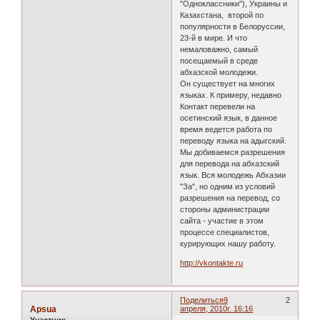
"Одноклассники"), Украины и
Казахстана, второй по
популярности в Белоруссии,
23-й в мире. И что
немаловажно, самый
посещаемый в среде
абхазской молодежи.
Он существует на многих
языках. К примеру, недавно
Контакт перевели на
осетинский язык, в данное
время ведется работа по
переводу языка на адыгский.
Мы добиваемся разрешения
для перевода на абхазский
язык. Вся молодежь Абхазии
"За", но одним из условий
разрешения на перевод, со
стороны администрации
сайта - участие в этом
процессе специалистов,
курирующих нашу работу.
http://vkontakte.ru
Поделиться
9
2
Apsua
апреля, 2010г. 16:16
Участник