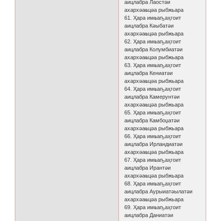
аицлабра Лаостәи
ахархәаҩцәа рыбжьара
61. Ҳара имҩаҧаҳгоит
аицлабра Кәыбатәи
ахархәаҩцәа рыбжьара
62. Ҳара имҩаҧаҳгоит
аицлабра Колумбиатәи
ахархәаҩцәа рыбжьара
63. Ҳара имҩаҧаҳгоит
аицлабра Кениатәи
ахархәаҩцәа рыбжьара
64. Ҳара имҩаҧаҳгоит
аицлабра Камерунтәи
ахархәаҩцәа рыбжьара
65. Ҳара имҩаҧаҳгоит
аицлабра Камбоџатәи
ахархәаҩцәа рыбжьара
66. Ҳара имҩаҧаҳгоит
аицлабра Ирландиатәи
ахархәаҩцәа рыбжьара
67. Ҳара имҩаҧаҳгоит
аицлабра Ирантәи
ахархәаҩцәа рыбжьара
68. Ҳара имҩаҧаҳгоит
аицлабра Аурыиатәылатәи
ахархәаҩцәа рыбжьара
69. Ҳара имҩаҧаҳгоит
аицлабра Даниатәи