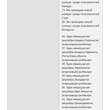
конкурс среди пользователей
Канады.
79. Мы проводим новый
конкурс среди пользователей
США.
80. Мы проводим новый
конкурс среди пользователей
Беларуси.
36. Ҳара имҩаҧаҳгоит
аицлабра Аладатә Кореиатәи
ахархәаҩцәа рыбжьара
37. Ҳара имҩаҧаҳгоит
аицлабра Аладатә Африкатә
Республика рҟынтә
ахархәаҩцәа рыбжьара
38. Ҳара имҩаҧаҳгоит
аицлабра Эфиопиатәи
ахархәаҩцәа рыбжьара
39.Ҳара имҩаҧаҳгоит
аицлабра Экәадортәи
ахархәаҩцәа рыбжьара
40. Ҳара имҩаҧаҳгоит
аицлабра Шри-Ланкатәи
ахархәаҩцәа рыбжьара
41. Ҳара имҩаҧаҳгоит
аицлабра Швеицариатәи
ахархәаҩцәа рыбжьара