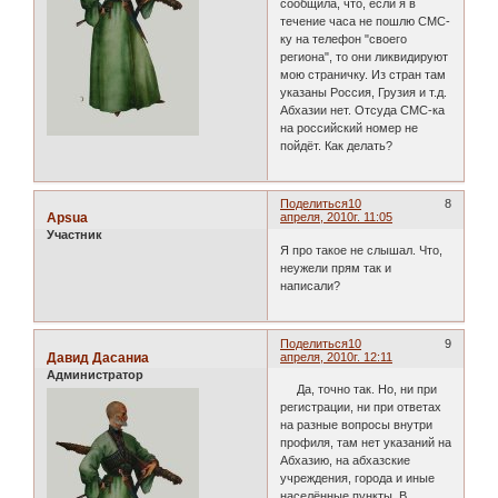
сообщила, что, если я в
течение часа не пошлю СМС-
ку на телефон "своего
региона", то они ликвидируют
мою страничку. Из стран там
указаны Россия, Грузия и т.д.
Абхазии нет. Отсуда СМС-ка
на российский номер не
пойдёт. Как делать?
Поделиться
10
8
Apsua
апреля, 2010г. 11:05
Участник
Я про такое не слышал. Что,
неужели прям так и
написали?
Поделиться
10
9
Давид Дасаниа
апреля, 2010г. 12:11
Администратор
Да, точно так. Но, ни при
регистрации, ни при ответах
на разные вопросы внутри
профиля, там нет указаний на
Абхазию, на абхазские
учреждения, города и иные
населённые пункты. В