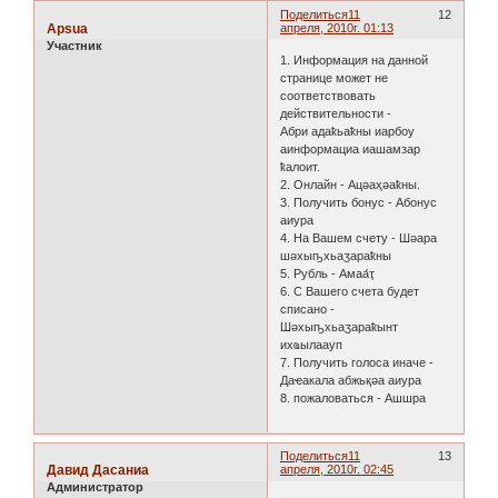
Поделиться
11
12
Apsua
апреля, 2010г. 01:13
Участник
1. Информация на данной
странице может не
соответствовать
действительности -
Абри адаҟьаҟны иарбоу
аинформациа иашамзар
ҟалоит.
2. Онлайн - Ацәаҳәаҟны.
3. Получить бонус - Абонус
аиура
4. На Вашем счету - Шәара
шәхыҧхьаӡараҟны
5. Рубль - Амаа́ҭ
6. С Вашего счета будет
списано -
Шәхыҧхьаӡараҟынт
ихҩылаауп
7. Получить голоса иначе -
Даҽакала абжьқәа аиура
8. пожаловаться - Ашшра
Поделиться
11
13
Давид Дасаниа
апреля, 2010г. 02:45
Администратор