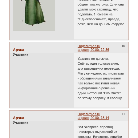
общем, посмотрим. Если они
удалят мою страницу, что
поделать. Я бываю на
"Одноклассниках", правда,
реже, чем на данном форуме.
Поделиться
10
10
Apsua
апреля, 2010г. 12:36
Участник
Удалить не должны.
Сейчас идет голосование,
для разрешения перевода.
Мы уже неделю их письмами
- обращениями заваливаем.
Как только поступит новая
информация о решении
администрации "Вконтакте"
по этому вопросу, я сообщу.
Поделиться
10
11
Apsua
апреля, 2010г. 18:14
Участник
Вот экспресс-перевод
некоторых выражений из
контакта. Возможны ошибки.