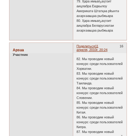
79. Ҳара имҩаҧаҳгоит
аицлабра Еидкылоу
Америкатә Штатқәа рҟынтә
ахархәаҩцәа рыбжьара
80. Ҳара имҩаҧаҳгоит
аицлабра Беларусиатәи
ахархәаҩцәа рыбжьара
Поделиться
11
16
Apsua
апреля, 2010г. 20:24
Участник
82. Мы проводим новый
конкурс среди пользователей
Хорватии.
83. Мы проводим новый
конкурс среди пользователей
Таиланда.
84. Мы проводим новый
конкурс среди пользователей
Словении.
85. Мы проводим новый
конкурс среди пользователей
Китая.
86. Мы проводим новый
конкурс среди пользователей
Кипра.
87. Мы проводим новый