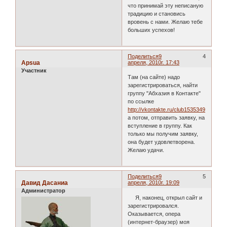
что принимай эту неписаную
традицию и становись
вровень с нами. Желаю тебе
больших успехов!
Поделиться
9
4
Apsua
апреля, 2010г. 17:43
Участник
Там (на сайте) надо
зарегистрироваться, найти
группу "Абхазия в Контакте"
по ссылке
http://vkontakte.ru/club1535349
а потом, отправить заявку, на
вступление в группу. Как
только мы получим заявку,
она будет удовлетворена.
Желаю удачи.
Поделиться
9
5
Давид Дасаниа
апреля, 2010г. 19:09
Администратор
Я, наконец, открыл сайт и
зарегистрировался.
Оказывается, опера
(интернет-браузер) моя