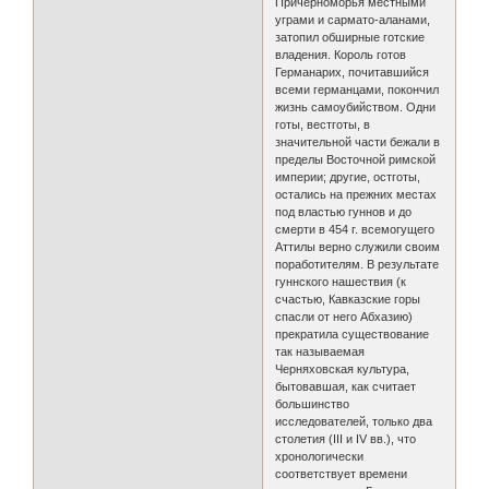
Причерноморья местными
уграми и сармато-аланами,
затопил обширные готские
владения. Король готов
Германарих, почитавшийся
всеми германцами, покончил
жизнь самоубийством. Одни
готы, вестготы, в
значительной части бежали в
пределы Восточной римской
империи; другие, остготы,
остались на прежних местах
под властью гуннов и до
смерти в 454 г. всемогущего
Аттилы верно служили своим
поработителям. В результате
гуннского нашествия (к
счастью, Кавказские горы
спасли от него Абхазию)
прекратила существование
так называемая
Черняховская культура,
бытовавшая, как считает
большинство
исследователей, только два
столетия (III и IV вв.), что
хронологически
соответствует времени