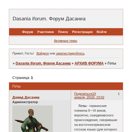
Dasania iforum. Форум Дасаниа
Форум
Участники
Поиск
Регистрация
Войти
Активные темы
Привет, Гость!
Войдите
или
зарегистрируйтесь
.
»
Dasania iforum. Форум Дасаниа
»
АРХИВ ФОРУМА
»
Готы
Страница:
1
Готы
Поделиться
19
1
Давид Дасаниа
апреля, 2010г. 23:02
Администратор
Готы
- германские
племена II—IX веков,
вероятно, скандинавского
происхождения, говорившие
на восточногерманском
готском языке (для которого