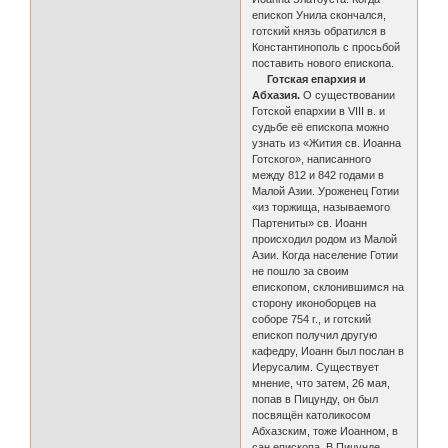
епископ Унила скончался,
готский князь обратился в
Константинополь с просьбой
поставить нового епископа.
Готская епархия и
Абхазия.
О существовании
Готской епархии в VIII в. и
судьбе её епископа можно
узнать из «Жития св. Иоанна
Готского», написанного
между 812 и 842 годами в
Малой Азии. Уроженец Готии
«из торжища, называемого
Партениты» св. Иоанн
происходил родом из Малой
Азии. Когда население Готии
не пошло за своим
епископом, склонившимся на
сторону иконоборцев на
соборе 754 г., и готский
епископ получил другую
кафедру, Иоанн был послан в
Иерусалим. Существует
мнение, что затем, 26 мая,
попав в Пи­цунду, он был
посвящён католикосом
Абхазским, тоже Иоанном, в
сан епископа. В Пицунде