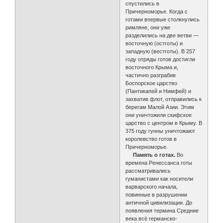
спустились в
Причерноморье. Когда с
готами впервые столкнулись
римляне, они уже
разделились на две ветви —
восточную (остготы) и
западную (вестготы). В 257
году отряды готов достигли
восточного Крыма и,
частично разграбив
Боспорское царство
(Пантикапей и Нимфей) и
захватив флот, отправились к
берегам Малой Азии. Этим
они уничтожили скифское
царство с центром в Крыму. В
375 году гунны уничтожают
королевство готов в
Причерноморье.
Память о готах.
Во
времена Ренессанса готы
рассматривались
гуманистами как носители
варварского начала,
повинные в разрушении
античной цивилизации. До
появления термина Средние
века всё германско-