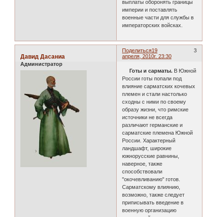
выплаты оборонять границы
империи и поставлять
военные части для службы в
императорских войсках.
Поделиться
19
3
Давид Дасаниа
апреля, 2010г. 23:30
Администратор
Готы и сарматы.
В Южной
России готы попали под
влияние сарматских кочевых
племен и стали настолько
сходны с ними по своему
образу жизни, что римские
источники не всегда
различают германские и
сарматские племена Южной
России. Характерный
ландшафт, широкие
южнорусские равнины,
наверное, также
способствовали
"окочевливанию" готов.
Сарматскому влиянию,
возможно, также следует
приписывать введение в
военную организацию