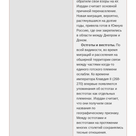
обратили свои взоры на юг.
Иордан считает основной
причиной перенаселение.
Новая миграция, вероятно,
растянувшаяся на долгие
годы, привела готов в Южную
Россию, где они закрепились
в области между Днепром и
Доном.
Остготы и вестготы.
По
всей видимости, во время
миграций и расселения на
обширной территории связи
между частями когда-то
единого готского племени
ослабли. Ко времени
императора Клавдия II (268-
270) впервые появляются
упоминания об остготах и
вестготах как отдельных
племенах. Иордан считает,
что они получили свои
названия по
географическому признаку.
Между остготами и
вестготами на протяжении
многих столетий сохранялись
тесные отношения.