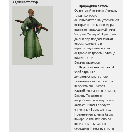
Администратор
Прародина готов.
Остготский историк Иордан,
труды которого
основываются на утраченной
истории готов Кассиодора,
называет прародиной готов
"остров Скандза". При этом
до сих пор продолжаются
споры, следует ли
идентифицировать этот
остров с островом Готланд
или Естер- и
Вестерготландом.
Переселение готов.
Из
этой страны в
дохристианскую эпоху
значительная часть готов
переселилась через
Балтийское море в область
Вислы. По данным
погребений, приход готов в
область Вислы следует
относить к I веку до н. э.
Прежнее население было
покорено или изгнано со
своих земель. Около
середины II века н. э. готы