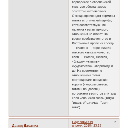
варварское в европейской
культуре обозначалось
эпитетом «готический».
Отсюда происходят термины
готика и готический шрифт,
хотя соответствующие
явления к готам прямого
отношения не имеют. За
время пребывания готов в
Восточной Европе их соседи
— славяне — переняли из
готского языка множество
слов — «хлеб», «котёл»,
«блюдо», «купить»,
«художество», «верблюд» и
др. На преемство по
отношению к готам
претендовали шведские
короли («короли свевов,
готов и вандалов»),
потомками вестготов считала
себя испанская знать (титул
"идальго" означает "сын
гота").
Поделиться
19
2
Давид Дасаниа
апреля, 2010г. 23:13