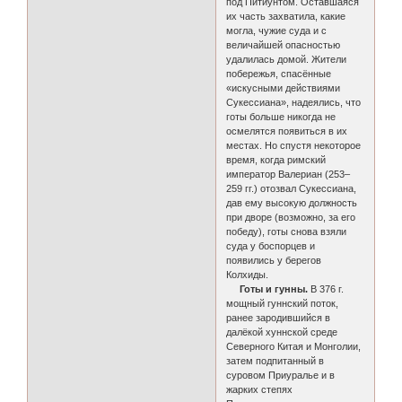
под Питиунтом. Оставшаяся
их часть захватила, какие
могла, чужие суда и с
величайшей опасностью
удалилась домой. Жители
побережья, спасённые
«искусными действиями
Сукессиана», надеялись, что
готы больше никогда не
осмелятся появиться в их
местах. Но спустя некоторое
время, когда римский
император Валериан (253–
259 гг.) отозвал Сукессиана,
дав ему высокую должность
при дворе (возможно, за его
победу), готы снова взяли
суда у боспорцев и
появились у берегов
Колхиды.
Готы и гунны.
В 376 г.
мощный гуннский поток,
ранее зародившийся в
далёкой хуннской среде
Северного Китая и Монголии,
затем подпитанный в
суровом Приуралье и в
жарких степях