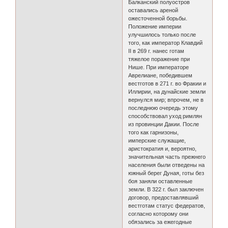
Балканский полуостров
оставались ареной
ожесточенной борьбы.
Положение империи
улучшилось только после
того, как император Клавдий
II в 269 г. нанес готам
тяжелое поражение при
Нише. При императоре
Аврелиане, победившем
вестготов в 271 г. во Фракии и
Иллирии, на дунайские земли
вернулся мир; впрочем, не в
последнюю очередь этому
способствовал уход римлян
из провинции Дакии. После
того как гарнизоны,
имперские служащие,
аристократия и, вероятно,
значительная часть прежнего
населения были отведены на
южный берег Дуная, готы без
боя заняли оставленные
земли. В 322 г. был заключен
договор, предоставлявший
вестготам статус федератов,
согласно которому они
обязались за ежегодные