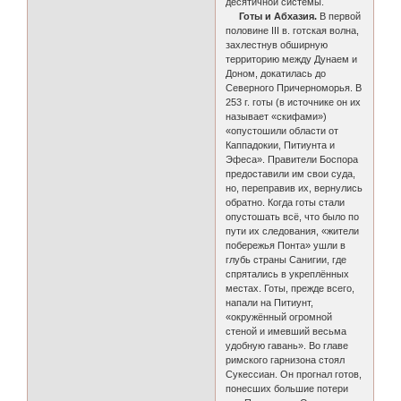
десятичной системы.
Готы и Абхазия.
В первой
половине III в. готская волна,
захлестнув обширную
территорию между Дунаем и
Доном, докатилась до
Северного Причерноморья. В
253 г. готы (в источнике он их
называет «скифами»)
«опустошили области от
Каппадокии, Питиунта и
Эфеса». Правители Боспора
предоставили им свои суда,
но, переправив их, вернулись
обратно. Когда готы стали
опустошать всё, что было по
пути их следования, «жители
побережья Понта» ушли в
глубь страны Санигии, где
спрятались в укреплённых
местах. Готы, прежде всего,
напали на Питиунт,
«окружённый огромной
стеной и имевший весьма
удобную гавань». Во главе
римского гарнизона стоял
Сукессиан. Он прогнал готов,
понесших большие потери