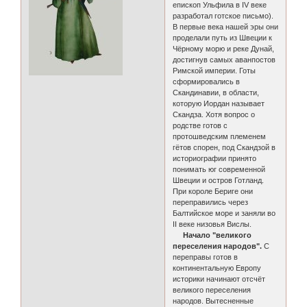
епископ Ульфила в IV веке
разработал готское письмо).
В первые века нашей эры они
проделали путь из Швеции к
Чёрному морю и реке Дунай,
достигнув самых аванпостов
Римской империи. Готы
сформировались в
Скандинавии, в области,
которую Иордан называет
Скандза. Хотя вопрос о
родстве готов с
протошведским племенем
гётов спорен, под Скандзой в
историографии принято
понимать юг современной
Швеции и остров Готланд.
При короле Бериге они
переправились через
Балтийское море и заняли во
II веке низовья Вислы.
Начало "великого
переселения народов".
С
переправы готов в
континентальную Европу
историки начинают отсчёт
великого переселения
народов. Вытесненные