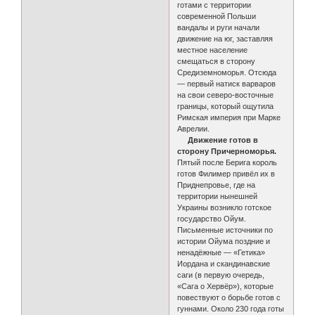
готами с территории
современной Польши
вандалы и руги начали
движение на юг, заставляя
местное население
смещаться в сторону
Средиземноморья. Отсюда
— первый натиск варваров
на свои северо-восточные
границы, который ощутила
Римская империя при Марке
Аврелии.
Движение готов в
сторону Причерноморья.
Пятый после Берига король
готов Филимер привёл их в
Приднепровье, где на
территории нынешней
Украины возникло готское
государство Ойум.
Письменные источники по
истории Ойума поздние и
ненадёжные — «Гетика»
Иордана и скандинавские
саги (в первую очередь,
«Сага о Хервёр»), которые
повествуют о борьбе готов с
гуннами. Около 230 года готы