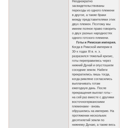
Неоднократно
засвидетельствованы
переходы из одного племени
в другое, а также браки
между представителями этих
двух племен. Поэтому мы
имеем полное право говорить
о двух разных народностях
одного готского племени.
Готы и Римская империя.
Когда в Римской империи в
30-х годах III в. н. э.
разразился тяжелый кризис,
готы переправились через
нижний Дунай и опустошили
соседние земли. Набеги
прекратились лишь тогда,
когда римляне согласились
выплачивать готам
ежегодную дань. После
прекращения выплат готы -
на сей раз вместе с другими
восточногерманскими
племенами - вновь
обрушились на империю. На
протяжении нескольких
десятилетий земли по
нижнему Дунаю, а также весь