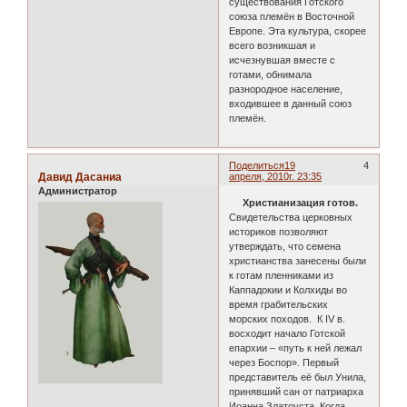
существования Готского
союза племён в Восточной
Европе. Эта культура, скорее
всего возникшая и
исчезнувшая вместе с
готами, обнимала
разнородное население,
входившее в данный союз
племён.
Поделиться
19
4
Давид Дасаниа
апреля, 2010г. 23:35
Администратор
Христианизация готов.
Свидетельства церковных
историков позволяют
утверждать, что семена
христианства занесены были
к готам пленниками из
Каппадокии и Колхиды во
время грабительских
морских походов. К IV в.
восходит начало Готской
епархии – «путь к ней лежал
через Боспор». Первый
представитель её был Унила,
принявший сан от патриарха
Иоанна Златоуста. Когда