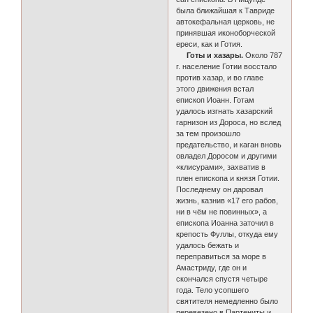
была ближайшая к Тавриде
автокефальная церковь, не
принявшая иконоборческой
ереси, как и Готия.
Готы и хазары.
Около 787
г. население Готии восстало
против хазар, и во главе
этого движения встал
епископ Иоанн. Готам
удалось изгнать хазарский
гарнизон из Дороса, но вслед
за тем произошло
предательство, и каган вновь
овладел Доросом и другими
«клисурами», захватив в
плен епископа и князя Готии.
Последнему он даровал
жизнь, казнив «17 его рабов,
ни в чём не повинных», а
епископа Иоанна заточил в
крепость Фуллы, откуда ему
удалось бежать и
переправиться за море в
Амастриду, где он и
скончался спустя четыре
года. Тело усопшего
святителя немедленно было
перевезено в Партениты и