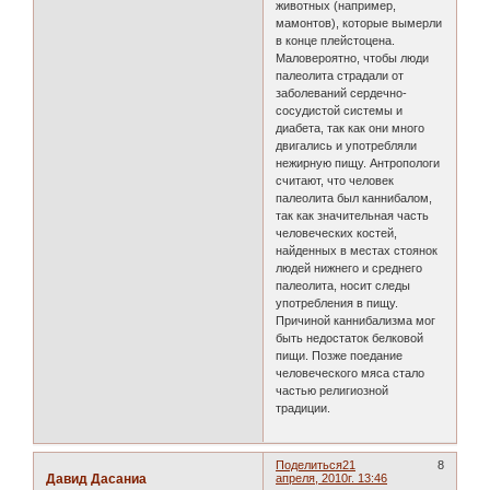
животных (например,
мамонтов), которые вымерли
в конце плейстоцена.
Маловероятно, чтобы люди
палеолита страдали от
заболеваний сердечно-
сосудистой системы и
диабета, так как они много
двигались и употребляли
нежирную пищу. Антропологи
считают, что человек
палеолита был каннибалом,
так как значительная часть
человеческих костей,
найденных в местах стоянок
людей нижнего и среднего
палеолита, носит следы
употребления в пищу.
Причиной каннибализма мог
быть недостаток белковой
пищи. Позже поедание
человеческого мяса стало
частью религиозной
традиции.
Поделиться
21
8
Давид Дасаниа
апреля, 2010г. 13:46