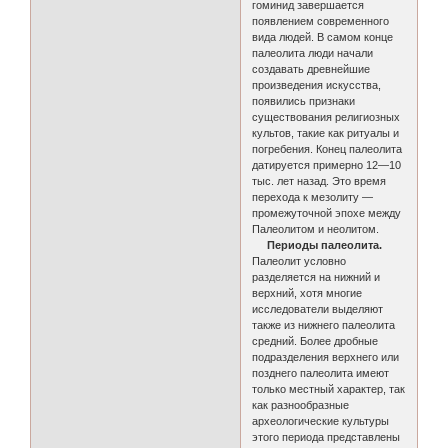
гоминид завершается
появлением современного
вида людей. В самом конце
палеолита люди начали
создавать древнейшие
произведения искусства,
появились признаки
существования религиозных
культов, такие как ритуалы и
погребения. Конец палеолита
датируется примерно 12—10
тыс. лет назад. Это время
перехода к мезолиту —
промежуточной эпохе между
Палеолитом и неолитом.
Периоды палеолита.
Палеолит условно
разделяется на нижний и
верхний, хотя многие
исследователи выделяют
также из нижнего палеолита
средний. Более дробные
подразделения верхнего или
позднего палеолита имеют
только местный характер, так
как разнообразные
археологические культуры
этого периода представлены