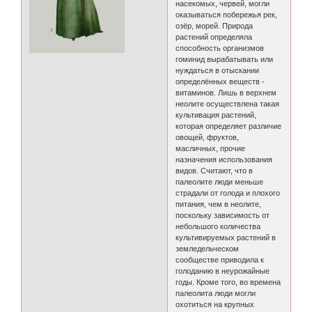
насекомых, червей, могли
оказываться побережья рек,
озёр, морей. Природа
растений определяла
способность организмов
гоминид вырабатывать или
нуждаться в отыскании
определённых веществ -
витаминов. Лишь в верхнем
неолите осуществлена такая
культивация растений,
которая определяет различие
овощей, фруктов,
масличных, прочие
назначения использования
видов. Считают, что в
палеолите люди меньше
страдали от голода и плохого
питания, чем в неолите,
поскольку зависимость от
небольшого количества
культивируемых растений в
земледельческом
сообществе приводила к
голоданию в неурожайные
годы. Кроме того, во времена
палеолита люди могли
охотиться на крупных