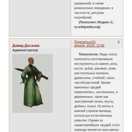
украшений, а также
религиозное поведение, в
частности, ритуалы
погребений.
(Палеолит; Яндекс-1;
ru.wikipedia.org)
Поделиться
21
6
Давид Дасаниа
апреля, 2010г. 12:46
Администратор
Технология.
Люди эпохи
палеолита изготавливали
инструменты из камня, рога,
кости, зубов, раковин, кожи,
растительных волокон,
древесины, стеблей, смол,
частей растений. Кроме
каменных орудий
применялись, несомненно, и
деревянные, такие как
заострённая палка, жгуты,
дубины, колья. Из веток и
камней строили жилища,
используя естественные
укрытия. Одним из
характернейших орудий этого
периода является массивное