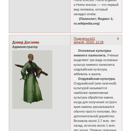
и Homo erectus — это первый
вид человека, который
овладел огнём.
(Палеолит; Яндекс-1;
ru.wikipedia.org)
Поделиться
21
4
Давид Дасаниа
апреля, 2010г. 12:26
Администратор
Основные культуры
нижнего палеолита.
Учёные
выделяют три вида основных
культур нижнего палеолита:
олдувайская культура,
аббевиль и ашель.
Олдувайская культура.
Олдувайской (или галечной)
культурой называется
наиболее примитивная
культура обработки камня,
когда для получения острого
края камень раскалывался
обычно просто пополам, без
дополнительной доработки.
Возникла около 2,7 млн. лет
назад, исчезла около 1 млн.
лет назад. Первые галечные