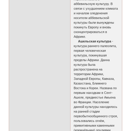
аббевильскую культуру. В
связи с ухудшением климата
и началом оледенения
носители аббевильской
культуры были вынуждены
покинуть Европу и вновь
сконцентрироваться в
Африке.
Ашeльская культура
-
культура раннего палеолита,
первая человеческая
культура, покинувшая
пределы Африки. Данна
культура была
распространена на
территории Африки,
Западной Европы, Кавказа,
Казахстана, Ближнего
Востока и Кореи. Названа по
первым находкам в Сент-
Ашеле, предместье Амьена
во Франции. Население
данной культуры находилось
на ранней стадии
первобытнообщинного строя,
пользовались огнём,
примитивными каменными
(кремнёвыми) орудиями