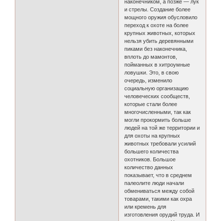
наконечником, а позже — лук
и стрелы. Создание более
мощного оружия обусловило
переход к охоте на более
крупных животных, которых
нельзя убить деревянными
пиками без наконечника,
вплоть до мамонтов,
пойманных в хитроумные
ловушки. Это, в свою
очередь, изменило
социальную организацию
человеческих сообществ,
которые стали более
многочисленными, так как
могли прокормить больше
людей на той же территории и
для охоты на крупных
животных требовали усилий
большего количества
охотников. Большое
количество данных
показывает, что в среднем
палеолите люди начали
обмениваться между собой
товарами, такими как охра
или кремень для
изготовления орудий труда. И