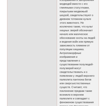
Изображения и захоронения
медведей вместе с его
глиняными статуэтками,
покрытыми медвежьей
шкурой, свидетельствуют о
древнем тотемном культе
этого животного. Не
исключено также, что культ
хищных зверей обозначает
начало или магическое
обоснование охоты на людей
и ведения войн или прямую
зависимость племени от
популяции хищника.
Антропоморфные
изображения и
представления о
существовании полулюдей-
полузверей могут
свидетельствовать и о
появлении у людей верхнего
палеолита пантеона богов
или сверхъестественных
существ. Считают, что
поклонение предкам также
возникло в верхнем
палеолите и совпадает с
феноменом существования