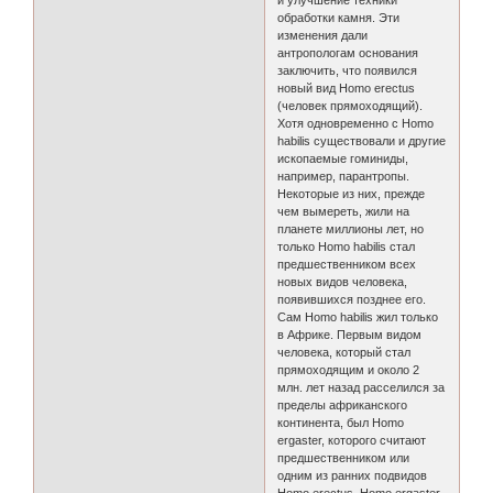
обработки камня. Эти
изменения дали
антропологам основания
заключить, что появился
новый вид Homo erectus
(человек прямоходящий).
Хотя одновременно с Homo
habilis существовали и другие
ископаемые гоминиды,
например, парантропы.
Некоторые из них, прежде
чем вымереть, жили на
планете миллионы лет, но
только Homo habilis стал
предшественником всех
новых видов человека,
появившихся позднее его.
Сам Homo habilis жил только
в Африке. Первым видом
человека, который стал
прямоходящим и около 2
млн. лет назад расселился за
пределы африканского
континента, был Homo
ergaster, которого считают
предшественником или
одним из ранних подвидов
Homo erectus. Homo ergaster