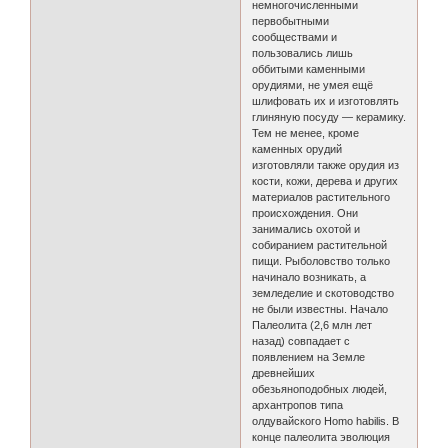
немногочисленными
первобытными
сообществами и
пользовались лишь
оббитыми каменными
орудиями, не умея ещё
шлифовать их и изготовлять
глиняную посуду — керамику.
Тем не менее, кроме
каменных орудий
изготовляли также орудия из
кости, кожи, дерева и других
материалов растительного
происхождения. Они
занимались охотой и
собиранием растительной
пищи. Рыболовство только
начинало возникать, а
земледелие и скотоводство
не были известны. Начало
Палеолита (2,6 млн лет
назад) совпадает с
появлением на Земле
древнейших
обезьяноподобных людей,
архантропов типа
олдувайского Homo habilis. В
конце палеолита эволюция