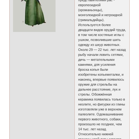
представителями рас -
европеоидной
(кроманьонцы),
монголоидной и негроидной
(гримальдийцы).
Используется более
двадцати видов орудий труда,
в том числе костяные иглы с
ушком, позволившие шить
одежду из шкур животных.
Около 29 — 22 тыс. лет назад
рыбу начали ловить сетями,
дичь — метательными
камнями, для усиления
броска копья были
изобретены копьеметалки, и
наконец, впервые появилось
оружие для стрельбы на
дальнее расстояние, лук и
стрелы. Обожжённая
керамика появилась только в
неолите, но фигурки из глины
изготовляли уже в верхнем
палеолите. Одомашнивание
первого животного, собаки,
произошло не позднее, чем
14 тыс. лет назад.
Относительно нижней