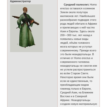
Администратор
Средний палеолит.
Homo
erectus оставался хозяином
Земли около полутора
миллионов лет. Наибольшее
разнообразие подвидов этого
рода людей обитало в Африке
и прилегающих к ней частях
Азии и Европы. Здесь около
200—300 тыс. лет назад и
появились новые виды
людей, объём головного
мозга которых не уступал
современному. Прежде всего
это были неандертальцы. В
отличие от Homo erectus и
современного человека
неандертальцы не смогли или
не успели распространиться
во всём Старом Свете.
Некоторое время они были
если не единственным, то
преобладающим видом
гоминид только в Европе,
Средней Азии, на Ближнем
Востоке и в Северной
Африке. Неандертальцы
создали новую материальную