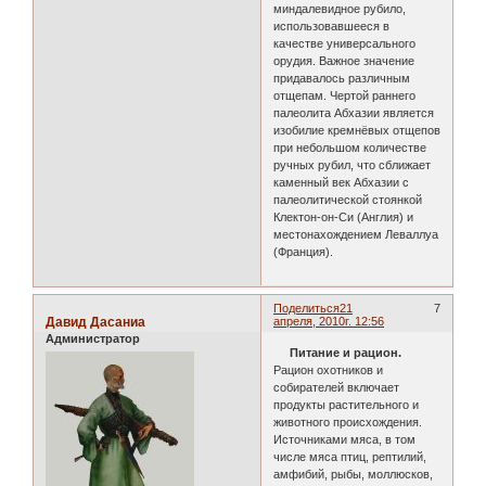
миндалевидное рубило,
использовавшееся в
качестве универсального
орудия. Важное значение
придавалось различным
отщепам. Чертой раннего
палеолита Абхазии является
изобилие кремнёвых отщепов
при небольшом количестве
ручных рубил, что сближает
каменный век Абхазии с
палеолитической стоянкой
Клектон-он-Си (Англия) и
местонахождением Леваллуа
(Франция).
Поделиться
21
7
Давид Дасаниа
апреля, 2010г. 12:56
Администратор
Питание и рацион.
Рацион охотников и
собирателей включает
продукты растительного и
животного происхождения.
Источниками мяса, в том
числе мяса птиц, рептилий,
амфибий, рыбы, моллюсков,