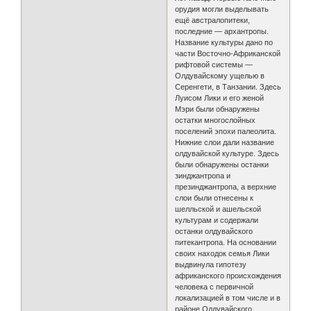
орудия могли выделывать
ещё австралопитеки,
последние — архантропы.
Название культуры дано по
части Восточно-Африканской
рифтовой системы —
Олдувайскому ущелью в
Серенгети, в Танзании. Здесь
Луисом Лики и его женой
Мэри были обнаружены
остатки многослойных
поселений эпохи палеолита.
Нижние слои дали название
олдувайской культуре. Здесь
были обнаружены останки
зинджантропа и
презинджантропа, а верхние
слои были отнесены к
шелльской и ашельской
культурам и содержали
останки олдувайского
питекантропа. На основании
своих находок семья Лики
выдвинула гипотезу
африканского происхождения
человека с первичной
локализацией в том числе и в
районе Олдувайского