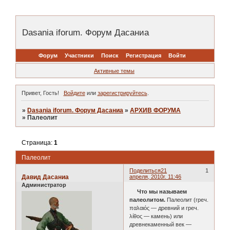
Dasania iforum. Форум Дасаниа
Форум
Участники
Поиск
Регистрация
Войти
Активные темы
Привет, Гость!
Войдите
или
зарегистрируйтесь
.
»
Dasania iforum. Форум Дасаниа
»
АРХИВ ФОРУМА
»
Палеолит
Страница:
1
Палеолит
Поделиться
21
1
Давид Дасаниа
апреля, 2010г. 11:46
Администратор
Что мы называем
палеолитом.
Палеолит (греч.
παλαιός — древний и греч.
λίθος — камень) или
древнекаменный век —