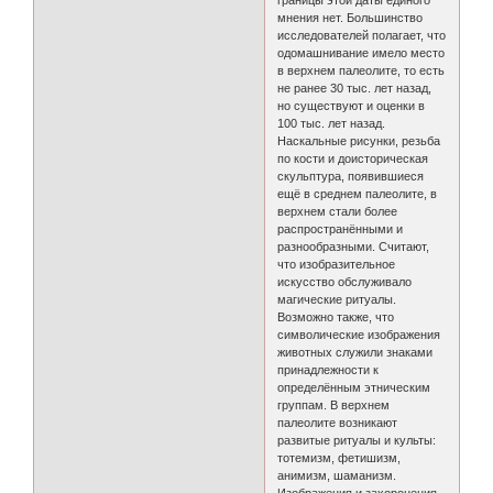
границы этой даты единого
мнения нет. Большинство
исследователей полагает, что
одомашнивание имело место
в верхнем палеолите, то есть
не ранее 30 тыс. лет назад,
но существуют и оценки в
100 тыс. лет назад.
Наскальные рисунки, резьба
по кости и доисторическая
скульптура, появившиеся
ещё в среднем палеолите, в
верхнем стали более
распространёнными и
разнообразными. Считают,
что изобразительное
искусство обслуживало
магические ритуалы.
Возможно также, что
символические изображения
животных служили знаками
принадлежности к
определённым этническим
группам. В верхнем
палеолите возникают
развитые ритуалы и культы:
тотемизм, фетишизм,
анимизм, шаманизм.