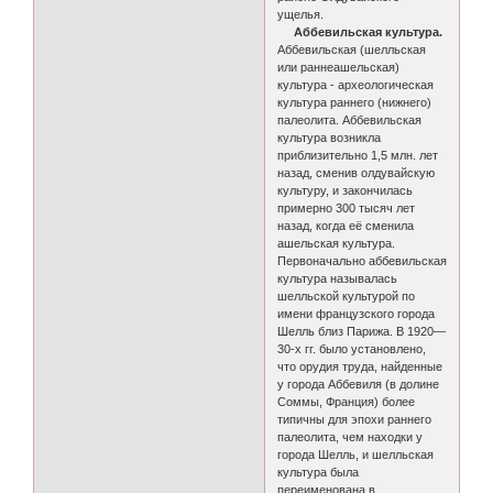
ущелья.
Аббевильская культура.
Аббевильская (шелльская
или раннеашельская)
культура - археологическая
культура раннего (нижнего)
палеолита. Аббевильская
культура возникла
приблизительно 1,5 млн. лет
назад, сменив олдувайскую
культуру, и закончилась
примерно 300 тысяч лет
назад, когда её сменила
ашельская культура.
Первоначально аббевильская
культура называлась
шелльской культурой по
имени французского города
Шелль близ Парижа. В 1920—
30-х гг. было установлено,
что орудия труда, найденные
у города Аббевиля (в долине
Соммы, Франция) более
типичны для эпохи раннего
палеолита, чем находки у
города Шелль, и шелльская
культура была
переименована в