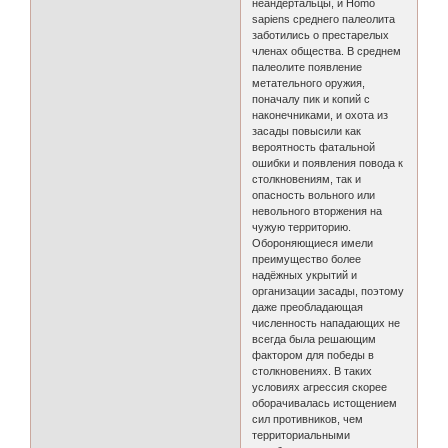
неандертальцы, и Homo
sapiens среднего палеолита
заботились о престарелых
членах общества. В среднем
палеолите появление
метательного оружия,
поначалу пик и копий с
наконечниками, и охота из
засады повысили как
вероятность фатальной
ошибки и появления повода к
столкновениям, так и
опасность вольного или
невольного вторжения на
чужую территорию.
Обороняющиеся имели
преимущество более
надёжных укрытий и
организации засады, поэтому
даже преобладающая
численность нападающих не
всегда была решающим
фактором для победы в
столкновениях. В таких
условиях агрессия скорее
оборачивалась истощением
сил противников, чем
территориальными