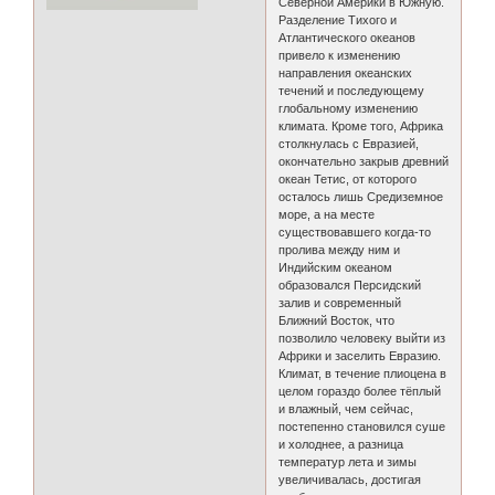
Северной Америки в Южную.
Разделение Тихого и
Атлантического океанов
привело к изменению
направления океанских
течений и последующему
глобальному изменению
климата. Кроме того, Африка
столкнулась с Евразией,
окончательно закрыв древний
океан Тетис, от которого
осталось лишь Средиземное
море, а на месте
существовавшего когда-то
пролива между ним и
Индийским океаном
образовался Персидский
залив и современный
Ближний Восток, что
позволило человеку выйти из
Африки и заселить Евразию.
Климат, в течение плиоцена в
целом гораздо более тёплый
и влажный, чем сейчас,
постепенно становился суше
и холоднее, а разница
температур лета и зимы
увеличивалась, достигая