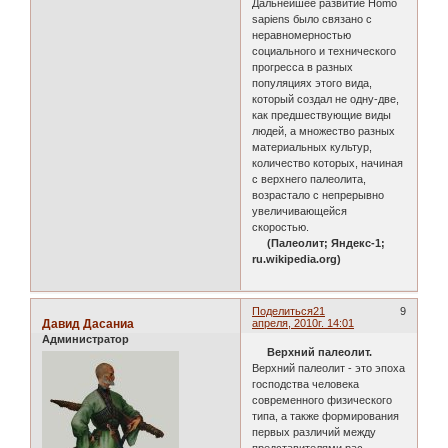
Дальнейшее развитие Homo
sapiens было связано с
неравномерностью
социального и технического
прогресса в разных
популяциях этого вида,
который создал не одну-две,
как предшествующие виды
людей, а множество разных
материальных культур,
количество которых, начиная
с верхнего палеолита,
возрастало с непрерывно
увеличивающейся
скоростью.
(Палеолит; Яндекс-1;
ru.wikipedia.org)
Поделиться
21
9
Давид Дасаниа
апреля, 2010г. 14:01
Администратор
Верхний палеолит.
Верхний палеолит - это эпоха
господства человека
современного физического
типа, а также формирования
первых различий между