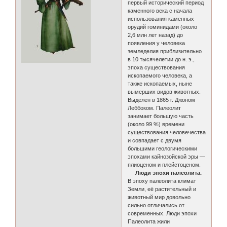
первый исторический период
каменного века с начала
использования каменных
орудий гоминидами (около
2,6 млн лет назад) до
появления у человека
земледелия приблизительно
в 10 тысячелетии до н. э.,
эпоха существования
ископаемого человека, а
также ископаемых, ныне
вымерших видов животных.
Выделен в 1865 г. Джоном
Леббоком. Палеолит
занимает большую часть
(около 99 %) времени
существования человечества
и совпадает с двумя
большими геологическими
эпохами кайнозойской эры —
плиоценом и плейстоценом.
Люди эпохи палеолита.
В эпоху палеолита климат
Земли, её растительный и
животный мир довольно
сильно отличались от
современных. Люди эпохи
Палеолита жили