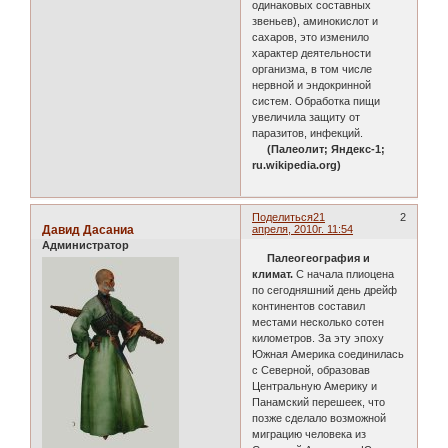
одинаковых составных
звеньев), аминокислот и
сахаров, это изменило
характер деятельности
организма, в том числе
нервной и эндокринной
систем. Обработка пищи
увеличила защиту от
паразитов, инфекций.
(Палеолит; Яндекс-1;
ru.wikipedia.org)
Поделиться
21
2
Давид Дасаниа
апреля, 2010г. 11:54
Администратор
Палеогеография и
климат.
С начала плиоцена
по сегодняшний день дрейф
континентов составил
местами несколько сотен
километров. За эту эпоху
Южная Америка соединилась
с Северной, образовав
Центральную Америку и
Панамский перешеек, что
позже сделало возможной
миграцию человека из