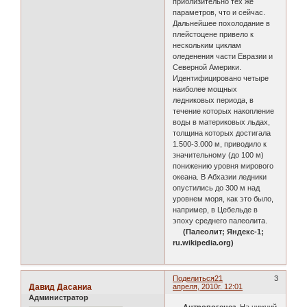
приблизительно тех же
параметров, что и сейчас.
Дальнейшее похолодание в
плейстоцене привело к
нескольким циклам
оледенения части Евразии и
Северной Америки.
Идентифицировано четыре
наиболее мощных
ледниковых периода, в
течение которых накопление
воды в материковых льдах,
толщина которых достигала
1.500-3.000 м, приводило к
значительному (до 100 м)
понижению уровня мирового
океана. В Абхазии ледники
опустились до 300 м над
уровнем моря, как это было,
например, в Цебельде в
эпоху среднего палеолита.
(Палеолит; Яндекс-1;
ru.wikipedia.org)
Поделиться
21
3
Давид Дасаниа
апреля, 2010г. 12:01
Администратор
Антропогенез.
На нижний