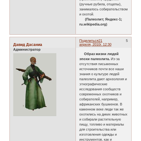
(ручные рубила, отщепы),
занималось собирательством
и охотой.
(Палеолит; Яндекс-1;
ru.wikipedia.org)
Поделиться
21
5
Давид Дасаниа
апреля, 2010г. 12:30
Администратор
Образ жизни людей
эпохи палеолита.
Из-за
отсутствия письменных
источников почти все наши
знания о культуре людей
палеолита дают археология и
этнографические
исследования сообществ
современных охотников и
собирателей, например,
африканских бушменов. В
каменном веке люди так же
охотились на диких животных
и собирали растительную
пищу, топливо и материалы
для строительства или
изготовления одежды и
инструментов, как и