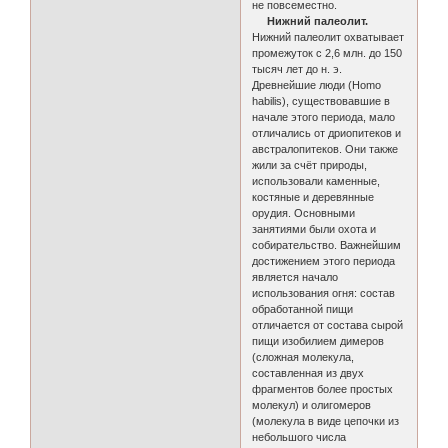
не повсеместно.
Нижний палеолит.
Нижний палеолит охватывает
промежуток с 2,6 млн. до 150
тысяч лет до н. э.
Древнейшие люди (Homo
habilis), существовавшие в
начале этого периода, мало
отличались от дриопитеков и
австралопитеков. Они также
жили за счёт природы,
использовали каменные,
костяные и деревянные
орудия. Основными
занятиями были охота и
собирательство. Важнейшим
достижением этого периода
является начало
использования огня: состав
обработанной пищи
отличается от состава сырой
пищи изобилием димеров
(сложная молекула,
составленная из двух
фрагментов более простых
молекул) и олигомеров
(молекула в виде цепочки из
небольшого числа