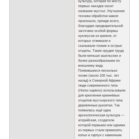
культуру, которая по месту
первых находок носит
название мустье. Улучшение
техники обработки камня
произошло, прежде всего,
благодаря предварительной
заготовке особой формы
нуклеусов из кремня, от
которых отжимали и
скалывали тонкие и острые
отщепы. Такие орудия труда
были меньше ашельских и
более разнообразными по
внешнему виду.
Появившиеся несколько
позже (около 100 тыс. лет
назад) в Северной Африке
люди современного типа
(Homo sapiens) использовали
для крепления кремнёвых
отщепов мустьерского типа
деревянные рукоятки. Так
появилась ещё одна
археологическая культура —
атерийская, создатели
которой первыми или одними
из первых стали применять
копье и гарпун с каменным