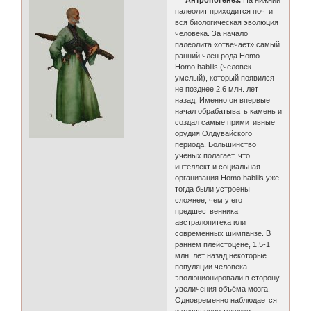
палеолит приходится почти
вся биологическая эволюция
человека. За начало
палеолита «отвечает» самый
ранний член рода Homo —
Homo habilis (человек
умелый), который появился
не позднее 2,6 млн. лет
назад. Именно он впервые
начал обрабатывать камень и
создал самые примитивные
орудия Олдувайского
периода. Большинство
учёных полагает, что
интеллект и социальная
организация Homo habilis уже
тогда были устроены
сложнее, чем у его
предшественника
австралопитека или
современных шимпанзе. В
раннем плейстоцене, 1,5-1
млн. лет назад некоторые
популяции человека
эволюционировали в сторону
увеличения объёма мозга.
Одновременно наблюдается
и улучшение техники