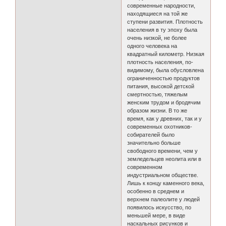
современные народности,
находящиеся на той же
ступени развития. Плотность
населения в ту эпоху была
очень низкой, не более
одного человека на
квадратный километр. Низкая
плотность населения, по-
видимому, была обусловлена
ограниченностью продуктов
питания, высокой детской
смертностью, тяжелым
женским трудом и бродячим
образом жизни. В то же
время, как у древних, так и у
современных охотников-
собирателей было
значительно больше
свободного времени, чем у
земледельцев неолита или в
современном
индустриальном обществе.
Лишь к концу каменного века,
особенно в среднем и
верхнем палеолите у людей
появилось искусство, по
меньшей мере, в виде
наскальных рисунков и