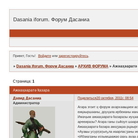
Dasania iforum. Форум Дасаниа
Привет, Гость!
Войдите
или
зарегистрируйтесь
.
»
Dasania iforum. Форум Дасаниа
»
АРХИВ ФОРУМА
»
Ажәаҳәаратә 
Страница:
1
Ажәаҳәаратә ҟазара
Давид Дасаниа
Поделиться
20 октября, 2011г. 08:54
Администратор
Агәра згоит ҳ-форум ахархәаҩцәеи а
еиқәыршәаны, доуҳала ирбеианы иана
Имаҷым ажәаҳәаратә ҟазаразы иуҳәаш
арҽеиразы? Агәра ганы сыҟоуп шәар
Ажәаҳәаратә ҟазара амаӡақәа рцәырг
«Ауаҩы усурҭаҭыҧла иаарласӡаны ие
«Ибзиаӡаны иззымцәажәо рахь ауаа а