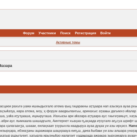
Форум
Участники
Поиск
Регистрация
Войти
Активные темы
ҟазара
сасцәеи рахьтә уажә ишәыдызгало атема ҿыц гәцаракны аҭҵаара нап азызкуа ауаа рх
ҳзыҟаҵа, иара атема, моу, ҳ-форум ааидкылангьы, аринахыс аҭааҩы дагымхо иҟалар
а, уаҟа иҭуҵааша, ицәыругаша. Иахьазы ари аҟазара аҭҵаара аус гәыгәҭажьуп, хаҭа
а абри аус лымкаала шәшадгыло, Аинтернет хьаҳәа-ҧаҳәада иҭоугало аҧсуа шрифт
ара ҳалагаанӡа, шәааи, еилаҳкаап ҭоурыхла иаадыруа ауаа дуқәа уи азы ирҳәоз.
Напо
изырҳара, ибзиаӡаны ацәажәара шацхраауа еиҧш, даҽа ҟыбаҩк уи азы алшара унаҭар
ҳаҭыр рцәыӡуеит, ҳаҭырла ирызныҟәо иалагоит уадаҩрада ажәақәа зырхәмаруа ауаа