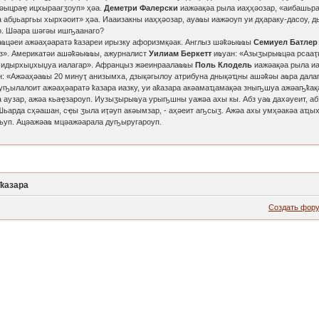
ахәыцраҿ ицхыраагӡоуп» ҳәа.
Деметри Фалерски
иажәақәа рыла иаҳҳәозар, «аибашьра
 абџьаргьы хырхәоит» ҳәа. Иааизакны иаҳҳәозар, ауаҩы иажәоуп уи дҳараку-дасоу, 
о. Шәара шәгәы ишҧаанаго?
ҩцәеи ажәаҳәаратә ҟазареи ирызку афоризмқәак. Англыз шәҟәыҩҩы
Семиуел Батлер
аз». Америкатәи ашәҟәыҩҩы, ажурналист
Уилиам Беркетт
иҩуан: «Азыӡырыҩцәа рсааҭқ
а идырхыџхыџуа иалагар». Афранцыз жәеинраалаҩҩы
Поль Клодель
иажәақәа рыла иа
: «Ажәаҳәаҩы 20 минуҭ анизымха, дзықәгылоу атрибуна днықәҵны ашәҟәы аҩра далаг
ҧылалоит ажәаҳәаратә ҟазара иазку, уи аҟазара акәамаҵамақәа зныҧшуа ажәаҧҟақә
 аузар, ажәа кьаҿзароуп. Иузыӡырыҩуа урыҧшны уажәа ахы кы. Абз уаҩ дахәуеит, аб
Шьарда сҳәашан, сҿы ӡыла иҭәуп акәымзар, - аҳәеит аҧсыӡ. Ажәа ахы умҳәакәа аҵы
ӷьуп. Ацәажәаҩ мцәажәарала дуҧыругароуп.
ҟазара
Создать фор