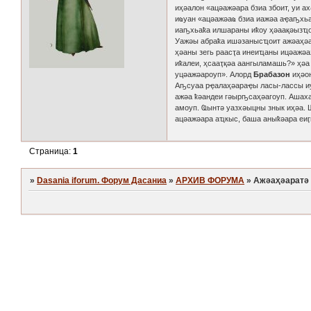
иҳәалон «ацәажәара бзиа збоит, уи 
иҩуан «ацәажәаҩ бзиа иажәа аҿаҧхьа
иаҧхьаҟа илшараны иҟоу ҳәаақәызҵ
Уажәы абраҟа ишәзанысҵоит ажәаҳәа
ҳәаны зегь раасҭа инеиҵаны ицәажә
иҟалеи, ҳсааҭқәа аангыламашь?» ҳә
уцәажәароуп». Алорд
Брабазон
иҳәон
Аҧсуаа рҿалаҳәараҿы ласы-лассы иу
ажәа ҟәандеи гәырҧсаҳәагоуп. Ашаха
амоуп. Ҩынтә уазхәыцны знык иҳәа. 
ацәажәара аҵкыс, баша аныҟәара еи
Страница:
1
»
Dasania iforum. Форум Дасаниа
»
АРХИВ ФОРУМА
»
Ажәаҳәаратә 