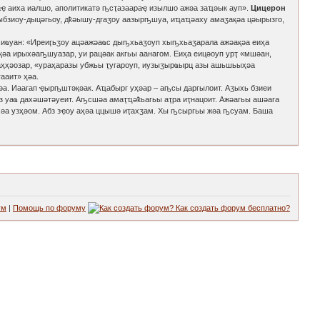
ҿ аиха иалшо, аполитикатә ҧсҭазаараҿ изылшо ажәа заҵәык ауп».
Цицерон
дыбзиоу-дыцәгьоу, дҟәышу-дгаӡоу аазырҧшуа, иҵаҵәаху амаӡақәа цәырызго,
иҩуан: «Иреиӷьӡоу ацәажәаҩс дыҧхьаӡоуп хыҧхьаӡарала ажәақәа еиҳа
әа ирыхәаҧшуазар, уи рацәак акгьы аанагом. Еиҳа еицәоуп урҭ «мшәан,
ҳҳәозар, «ураҳаразы убжьы ҭугароуп, иузыӡырҩырц азы ашьшьыҳәа
ааит» ҳәа.
а. Иаагап ҿырҧштәқәак. Аҵабырг уҳәар – аҧсы даргылоит. Аӡыхь бзиеи
з уаҩ дахәшәтәуеит. Аҧсшәа амаҭҵәҟьагьы аҭра иҭнацоит. Ажәагьы ашәага
хәа узҳәом. Абз зҿоу аҳәа ццышә иҭахӡам. Хы ҧсыргьы жәа ҧсуам. Баша
ум
|
Помощь по форуму