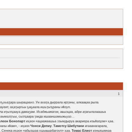
1
ыҧхьаӡара шырацәахо. Уи ахаҭа дыррала ирҭәны, алкаақәа рыла
 ауеит, аҳаҭыргьы ҕәҕәала ишьҭыҵраны иҟоуп.
ла иҭызҵаауа дамаӡам. Исабжьажәгои, аҩызцәа, абри аҭагылазаашьа
 шәымазҭгьы, сызҵаара ҭакда ишааншәмыжьуаз…
леон Бонопарт
иҳәон «ацәажәашьа ззымдыруа акариера изыҟаҵом» ҳәа.
аны иҟам», - иҳәон
Чонси Депиу
.
Тамотсу Шибутани
игәаанагарала,
». Сенека иҳәон «абызшәа хшыҩырбагоуп» ҳәа.
Томас Елиот
изныкымкәа