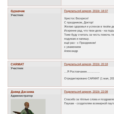
буравчик
Поделиться
4 апреля, 2010г. 18:37
Участник
Христос Воскресе!
С праздником, Доктор!
Желаю здоровья и успехов в твоём д
Искренне рад, что твои дела - на под
Тоже буду считать за честь помочь те
подумаю и напишу.
ещё раз - с Праздником!
с уважением
Александр
CARMAT
Поделиться
4 апреля, 2010г. 20:18
Участник
....Я Ростовчанин.................
Отредактировано CARMAT (1 мая, 2010
Давид Дасаниа
Поделиться
4 апреля, 2010г. 22:08
Администратор
Спасибо за тёплые слова и поздравле
Паукам - создателям всемирной паутин