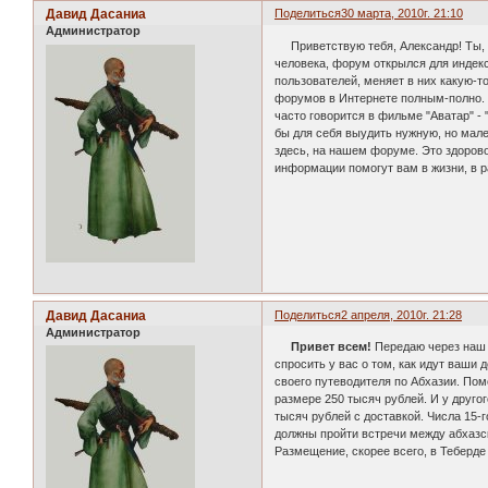
Давид Дасаниа
Поделиться
30 марта, 2010г. 21:10
Администратор
Приветствую тебя, Александр! Ты, ка
человека, форум открылся для индекс
пользователей, меняет в них какую-то
форумов в Интернете полным-полно. И
часто говорится в фильме "Аватар" -
бы для себя выудить нужную, но мале
здесь, на нашем форуме. Это здорово!
информации помогут вам в жизни, в ра
Давид Дасаниа
Поделиться
2 апреля, 2010г. 21:28
Администратор
Привет всем!
Передаю через наш 
спросить у вас о том, как идут ваши
своего путеводителя по Абхазии. По
размере 250 тысяч рублей. И у друго
тысяч рублей с доставкой. Числа 15-
должны пройти встречи между абхазс
Размещение, скорее всего, в Теберде