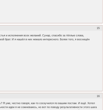
15
стья и исполнения всех желаний. Сунар, спасибо за тёплые слова,
й брат. И я нашёл в них немало интересного. Более того, я восхищён
16
Я уже, честно говоря, как-то соскучился по вашим постам. И ещё. Хотел
ьности идеи я не сомневаюсь, но вот по поводу результативности этого шага