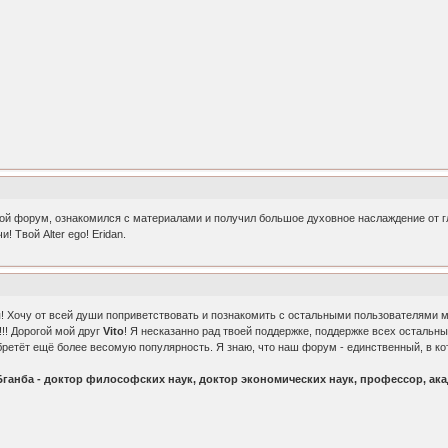
вой форум, ознакомился с материалами и получил большое духовное наслаждение от г
 Твой Alter ego! Eridan.
очу от всей души поприветствовать и познакомить с остальными пользователями моег
!!! Дорогой мой друг
Vito
! Я несказанно рад твоей поддержке, поддержке всех остальны
етёт ещё более весомую популярность. Я знаю, что наш форум - единственный, в кот
Бганба - доктор философских наук, доктор экономических наук, профессор, ака