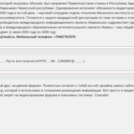
которой оказалась Абхазия, был направлен Правительством страны в Республику Ады
 в Карачаево-Черкесской республике. Одновременно исполняет обязанности редакторо
00 года и по сей день – научный сотрудник отдела этнологии Абхазского института 
осуниверситета. Готовится к защите кандидатской диссертации по теме истории и этно
 руководитель международного информационного проекта «Кавказское содружество» (
а) и международного образовательно-интеллектуального проекта «Кавказ – наш общий 
ом» (с июня 2003 года по 2008 год).
a@mail.ru. Мобильный телефон: +79407767679
.
......Пусть все получится!!!!!!!С ...Ув!...CARMAT@..........)
друг, на данном форуме. Полностью согласен с тобой на счёт дизайна самого сайта.
д, который я использовал в отношении размещения информации. Всё просто и предельн
й запрет на индексирование форума в поисковых системах. Спасибо!