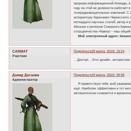
прорыва информационной блокады, в 
году на этой же должности работает
телерадиовещательных компаний. С 20
аспирантуру Карачаево-Черкесского г
пятнадцати научных статей, автор и
Абхазии и регионов Северного Кавказ
сотрудничества «Кавказ – наш общий д
Мой электронный адрес: dasani
CARMAT
Поделиться
28 марта, 2010г. 19:24
Участник
....Доктор!....Этот дизайн...интереснее..
Давид Дасаниа
Поделиться
29 марта, 2010г. 08:58
Администратор
Я приветствую тебя, мой уважаемый 
ещё. Наиболее эффективен и тот мето
автоматически снимается и временны