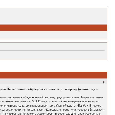
1
дмин. Ко мне можно обращаться по имени, по второму (основному в
тнолог, журналист, общественный деятель, предприниматель. Родился в семье
симовна
– пенсионерка. В 1992 году окончил заочное отделение историко-
коле-интернате, затем корреспондентом районной газеты «Бзыбь». В период
отал редактором по Абхазии газет «Кавказские новости» и «Северный Кавказ».
К) и директор Абхазского радио (1995). В 1996 году Д.М. Дасаниа с целью