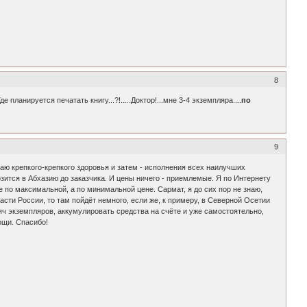
8
Где планируется печатать книгу...?!.....Доктор!...мне 3-4 экземпляра....
по
9
ю крепкого-крепкого здоровья и затем - исполнения всех наилучших
озится в Абхазию до заказчика. И цены ничего - приемлемые. Я по Интернету
е по максимальной, а по минимальной цене. Сармат, я до сих пор не знаю,
сти России, то там пойдёт немного, если же, к примеру, в Северной Осетии
ысяч экземпляров, аккумулировать средства на счёте и уже самостоятельно,
ощи. Спасибо!