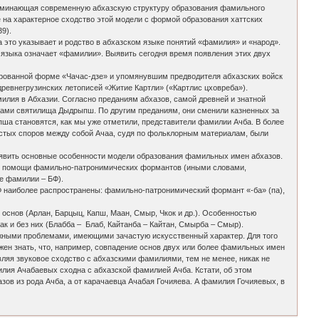
апоминающая современную абхазскую структуру образования фамильного
е на характерное сходство этой модели с формой образования хаттских
9).
 это указывает и родство в абхазском языке понятий «фамилия» и «народ».
о языка означает «фамилии». Выявить сегодня время появления этих двух
ированной форме «Чачас-дзе» и упомянувшим предводителя абхазских войск
древнегрузинских летописей «Житие Картли» («Картлис цховреба»).
милия в Абхазии. Согласно преданиям абхазов, самой древней и знатной
ецами святилища Дыдрыпш. По другим преданиям, они сменили казненных за
ша становятся, как мы уже отметили, представители фамилии Ачба. В более
частых споров между собой Ачаа, судя по фольклорным материалам, были
ыявить основные особенности модели образования фамильных имен абхазов.
при помощи фамильно-патронимических формантов (иными словами,
е фамилии – БФ).
ФФ наиболее распространены: фамильно-патронимический формант «-ба» (па),
снов (Арлан, Барцыц, Капш, Маан, Смыр, Чкок и др.). Особенностью
 и без них (Блабба – Блаб, Кайтанба – Кайтан, Смырба – Смыр).
ожными проблемами, имеющими зачастую искусственный характер. Для того
жен знать, что, например, совпадение основ двух или более фамильных имен
вляя звуковое сходство с абхазскими фамилиями, тем не менее, никак не
илия Ачабаевых сходна с абхазской фамилией Ачба. Кстати, об этом
зов из рода Ачба, а от карачаевца Ачабая Гочияева. А фамилия Гочияевых, в