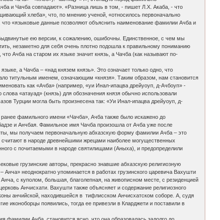
а и Чачба совпадают». «Разница лишь в том, - пишет Л.Х. Акаба, - что
щивающий хлеба», что, по мнению ученой, «относилось первоначально
яет, что «языковые данные позволяют объяснить наименование фамилии Ачба и
Выдвинутые ею версии, к сожалению, ошибочны. Единственное, с чем мы
метить, незаметно для себя очень плотно подошла к правильному пониманию
что Ачба на старом их языке значит князь, а Чачба (как называют по-
языке, а Чачба – «над князем князь». Это означает только одно, что
ало титульным именем, означающим «князя». Таким образом, нам становится
и именовать как «Ачба» (например, «уи Инал-ипацва дрейуоуп, д-Ачбоуп» -
ю слова «атауад» (князь) для обозначения князя обычно использовали
зов Турции могла быть произнесена так: «Уи Инал-ипацва дрейуоуп, д-
 ранее фамильного имени «Чачба», Ачба также было искажено до
адзе и Анчбая. Фамильное имя Чачба произошла от Ачба уже после
нты, мы получаем первоначальную абхазскую форму фамилии Ачба – это
вых считают в народе древнейшими жрецами наиболее могущественных
анного с почитаемыми в народе святилищами (Аныха), и предопределили
вековые грузинские авторы, прекрасно знавшие абхазскую религиозную
 – Анча» неоднократно упоминается в работах грузинского царевича Вахушти
а, Анча, с куполом, большая, благолепная, на живописном месте, с резиденцией
 церковь Анчисхати. Вахушти также объясняет и содержание религиозного
иконы анчийской, находившейся в тифлисском Анчисхатском соборе. А, судя
угие иконоборцы появились, тогда ее привезли в Кларджети и поставили в
я фамилии Ачба, становится ясно, что она образовалась задолго до