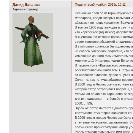
Давид Дасаниа
Поделиться
3 ноября, 2013г. 10:11
Администратор
Несколько слов об истории изучения 
мтаваров», среди которых называет 
абхазами по происхождению. Вахушти 
В том же 1900 году выходит в свет и
что черкесское (адыгское) дворянство 
В «Очерках по истории брака и семьи
своем генезисе абхазский владетельс
В этой связи хотелось бы подчеркнут
не совсем уверенно, подметил, что п
изменение данного фамильного имени
мнению Ш.Д. Инал-ипа, «дети Бога» и
В первом томе «Кавказского этногра
рассматриваемой нами темы. Отрицая
от арабских эмиров». Далее он указы
Сочи, т.е. там, откуда абазины перес
В 2000 году в Черкесске известным 
которой автор затрагивает вопросы, 
Упоминая об абхазо-карачаево-балкар
для их поддержки в борьбе с инозем
2000, с. 53).
Здесь же автор пытается доказать пр
«потомков» этих тюрко-савирских хано
В 2006 году в городе Черкесске была
в течение нескольких десятилетий. В
абазинского происхождения, автор у
Рассматривая фамильное имя Ачба, а