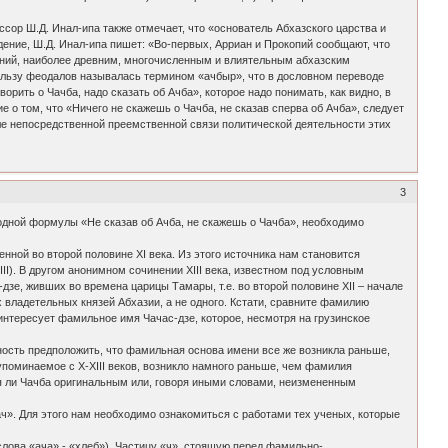
ссор Ш.Д. Инал-ипа также отмечает, что «основатель Абхазского царства и
ждение, Ш.Д. Инал-ипа пишет: «Во-первых, Арриан и Прокопий сообщают, что
даний, наиболее древним, многочисленным и влиятельным абхазским
ользу феодалов называлась термином «ачбыр», что в дословном переводе
орить о Чачба, надо сказать об Ачба», которое надо понимать, как видно, в
о том, что «Ничего не скажешь о Чачба, не сказав сперва об Ачба», следует
ле непосредственной преемственной связи политической деятельности этих
3
родной формулы «Не сказав об Ачба, не скажешь о Чачба», необходимо
ной во второй половине XI века. Из этого источника нам становится
III). В другом анонимном сочинении XIII века, известном под условным
е, живших во времена царицы Тамары, т.е. во второй половине XII – начале
х владетельных князей Абхазии, а не одного. Кстати, сравните фамилию
нтересует фамильное имя Чачас-дзе, которое, несмотря на грузинское
ность предположить, что фамильная основа имени все же возникла раньше,
поминаемое с X-XIII веков, возникло намного раньше, чем фамилия
ся ли Чачба оригинальным или, говоря иными словами, неизмененным
ч». Для этого нам необходимо ознакомиться с работами тех ученых, которые
 слова «ача» - «хлеб»). Частицу «ч», стоящую перед фамильно-