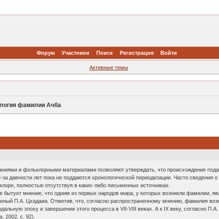
Форум
Участники
Поиск
Регистрация
Войти
Активные темы
ология фамилии Ачба
аниями и фольклорными материалами позволяют утверждать, что происхождение под
з-за давности лет пока не поддаются хронологической периодизации. Часто сведения
лоре, полностью отсутствуя в каких-либо письменных источниках.
е бытует мнение, что одним из первых народов мира, у которых возникли фамилии, яв
еный П.А. Цхадаиа. Отметив, что, согласно распространенному мнению, фамилия возн
альную эпоху и завершении этого процесса в VII-VIII веках. А к IX веку, согласно П
 2002, с. 92).