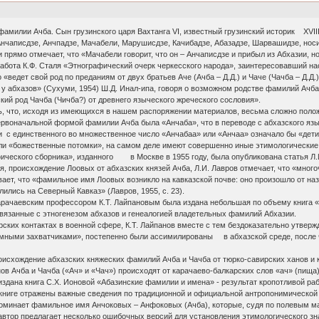
фамилии Ачба. Сын грузинского царя Вахтанга VI, известный грузинский историк XVI
Анчаписдзе, Анчпадзе, Мачабели, Марушисдзе, Качибадзе, Абазадзе, Шарвашидзе, но
прямо отмечает, что «Мачабели говорит, что он – Анчаписдзе и прибыл из Абхазии, н
 работа К.Ф. Сталя «Этнографический очерк черкесского народа», заинтересовавший н
«ведет свой род по преданиям от двух братьев Аче (Ачба – Д.Д.) и Чаче (Чачба – Д.Д.)» 
 у абхазов» (Сухуми, 1954) Ш.Д. Инал-ипа, говоря о возможном родстве фамилий Ачба
кий род Чачба (Чичба?) от древнего языческого жреческого сословия».
ь, что, исходя из имеющихся в нашем распоряжении материалов, весьма сложно полож
ервоначальной формой фамилии Ачба была «Анчаба», что в переводе с абхазского язык
 с единственного во множественное число «Анчабаа» или «Анчаа» означало бы «дети,
ли «божественные потомки», на самом деле имеют совершенно иные этимологические зн
фического сборника», изданного в Москве в 1955 году, была опубликована статья Л.
, происхождение Лоовых от абхазских князей Ачба, Л.И. Лавров отмечает, что «мно
вает, что «фамильное имя Лоовых возникло на кавказской почве: оно произошло от н
елились на Северный Кавказ» (Лавров, 1955, с. 23).
карачаевским профессором К.Т. Лайпановым была издана небольшая по объему книга «
связанные с этногенезом абхазов и генеалогией владетельных фамилий Абхазии.
ских контактах в военной сфере, К.Т. Лайпанов вместе с тем бездоказательно утвер
ными захватчиками», постепенно были ассимилированы в абхазской среде, после че
оисхождение абхазских княжеских фамилий Ачба и Чачба от тюрко-савирских ханов и 
в Ачба и Чачба («Ач» и «Чач») происходят от карачаево-балкарских слов «ач» (пища) и
 издана книга С.Х. Ионовой «Абазинские фамилии и имена» - результат кропотливой р
 книге отражены важные сведения по традиционной и официальной антропонимической 
поминает фамильное имя Анчоковых – Анфоковых (Ачба), которые, судя по полевым ма
втор предлагает несколько ошибочных версий для установления этимологического зна