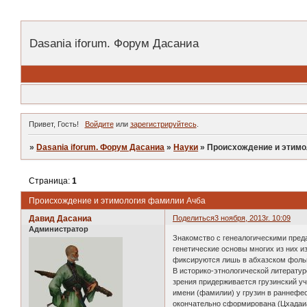
Dasania iforum. Форум Дасаниа
Привет, Гость!
Войдите
или
зарегистрируйтесь
.
»
Dasania iforum. Форум Дасаниа
»
Науки
»
Происхождение и этим
Страница:
1
Происхождение и этимология фамилии Ачба
Давид Дасаниа
Поделиться
3 ноября, 2013г. 10:09
Администратор
Знакомство с генеалогическими пред
генетические основы многих из них и
фиксируются лишь в абхазском фольк
В историко-этнологической литератур
зрения придерживается грузинский уч
имени (фамилии) у грузин в раннефеод
окончательно сформирована (Цхадаиа,