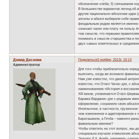
обозначение хлеба; 3) связывание ко
В большинстве вариантов легенд об а
другие национально-абхазские цари (
апсилы и абазги выбирали себе прав
феодальным родом является именно А
означает налог или плату «в пользу А
том смысле, что первыми правителями
понимать в смысле старшинства и пе
двух самых влиятельных в средневеко
Давид Дасаниа
Поделиться
3 ноября, 2013г. 10:13
Администратор
Для того чтобы приблизительно опре
выяснить, когда же возникло фамиль
Нам уже известно, что данный антроп
известно, что Отаго Чачас-дзе, с абх
наименованием «История и восхвалени
XIII веков, упоминается Отаго Шерва
Барама Варданис-дзе с родовым имен
оформление, сохранило свою абхазск
Иноязычное, в частности, грузинско
чем измененное и адаптированное к ч
Бараташвили, а Гечба – намного ран
фамильным именем?
Чтобы ответить на этот вопрос, мы 
специально изучали этимологию абх
Этнолог Л.Х. Акаба, например, счита