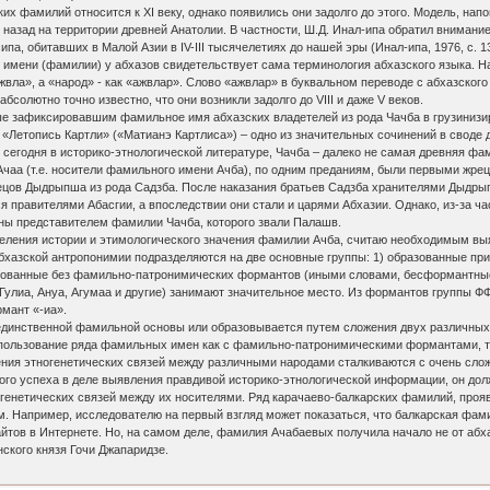
их фамилий относится к XI веку, однако появились они задолго до этого. Модель, н
 назад на территории древней Анатолии. В частности, Ш.Д. Инал-ипа обратил внимани
па, обитавших в Малой Азии в IV-III тысячелетиях до нашей эры (Инал-ипа, 1976, с. 13
имени (фамилии) у абхазов свидетельствует сама терминология абхазского языка. На
жвла», а «народ» - как «ажвлар». Слово «ажвлар» в буквальном переводе с абхазског
бсолютно точно известно, что они возникли задолго до VIII и даже V веков.
е зафиксировавшим фамильное имя абхазских владетелей из рода Чачба в грузиниз
 «Летопись Картли» («Матианэ Картлиса») – одно из значительных сочинений в своде 
сегодня в историко-этнологической литературе, Чачба – далеко не самая древняя фа
Ачаа (т.е. носители фамильного имени Ачба), по одним преданиям, были первыми жр
цов Дыдрыпша из рода Садзба. После наказания братьев Садзба хранителями Дыдрып
я правителями Абасгии, а впоследствии они стали и царями Абхазии. Однако, из-за 
ны представителем фамилии Чачба, которого звали Палашв.
деления истории и этимологического значения фамилии Ачба, считаю необходимым в
бхазской антропонимии подразделяются на две основные группы: 1) образованные 
зованные без фамильно-патронимических формантов (иными словами, бесформантны
 Гулиа, Ануа, Агумаа и другие) занимают значительное место. Из формантов группы 
мант «-иа».
единственной фамильной основы или образовывается путем сложения двух различных о
пользование ряда фамильных имен как с фамильно-патронимическими формантами, так
чения этногенетических связей между различными народами сталкиваются с очень сл
ого успеха в деле выявления правдивой историко-этнологической информации, он дол
 генетических связей между их носителями. Ряд карачаево-балкарских фамилий, проя
м. Например, исследователю на первый взгляд может показаться, что балкарская фам
йтов в Интернете. Но, на самом деле, фамилия Ачабаевых получила начало не от абха
ского князя Гочи Джапаридзе.