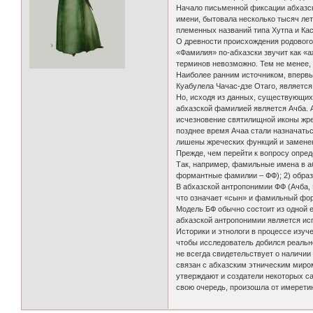
Начало письменной фиксации абхазск
имени, бытовала несколько тысяч лет
племенных названий типа Хутпа и Каси
О древности происхождения родового 
«Фамилия» по-абхазски звучит как «а
терминов невозможно. Тем не менее, а
Наиболее ранним источником, впервы
Куабулела Чачас-дзе Отаго, является
Но, исходя из данных, существующих 
абхазской фамилией является Ачба. 
исчезновение святилищной иконы жре
позднее время Ачаа стали назначатьс
лишены жреческих функций и замене
Прежде, чем перейти к вопросу опре
Так, например, фамильные имена в а
формантные фамилии – ФФ); 2) обра
В абхазской антропонимии ФФ (Ачба,
что означает «сын» и фамильный фор
Модель БФ обычно состоит из одной 
абхазской антропонимии является ис
Историки и этнологи в процессе изу
чтобы исследователь добился реальн
не всегда свидетельствует о наличии
связан с абхазским этническим миро
утверждают и создатели некоторых са
свою очередь, произошла от имеретин