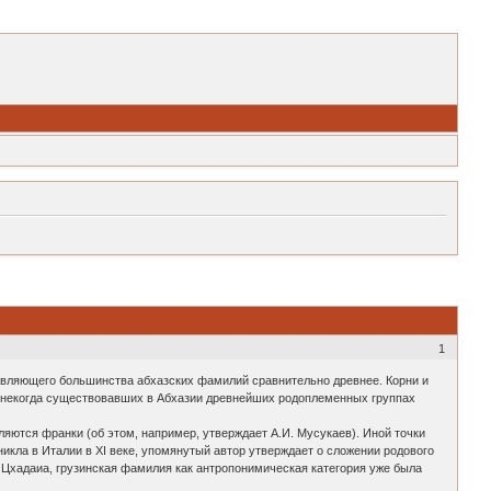
1
авляющего большинства абхазских фамилий сравнительно древнее. Корни и
 о некогда существовавших в Абхазии древнейших родоплеменных группах
ляются франки (об этом, например, утверждает А.И. Мусукаев). Иной точки
икла в Италии в XI веке, упомянутый автор утверждает о сложении родового
.А. Цхадаиа, грузинская фамилия как антропонимическая категория уже была