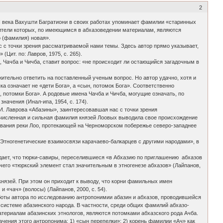
2
II века Вахушти Багратиони в своих работах упоминает фамилии «старинных
сители которых, по имеющимся в абхазоведении материалам, являются
о (фамилия) новая».
ас с точки зрения рассматриваемой нами темы. Здесь автор прямо указывает,
(Цит. по: Лавров, 1975, с. 265).
, Чачба и Чичба, ставит вопрос: «не происходит ли остающийся загадочным в
ительно ответить на поставленный ученым вопрос. Но автор удачно, хотя и
а означает не «дети Бога», а «сын, потомок Бога». Соответственно
 потомки Бога». А родовые имена Чачба и Чичба, могущие означать, по
ачения (Инал-ипа, 1954, с. 174).
И. Лаврова «Абазины», заинтересовавшая нас с точки зрения
гочисленная и сильная фамилия князей Лоовых выводила свое происхождение
азвания реки Лоо, протекающей на Черноморском побережье северо-западнее
Этногенетические взаимосвязи карачаево-балкарцев с другими народами», в
ждает, что тюрки-савиры, переселившиеся «в Абхазию по приглашению абхазов
го «тюркский элемент стал значительным в этногенезе абхазов» (Лайпанов,
князей. При этом он приходит к выводу, что корни фамильных имен
 «чач» (волосы) (Лайпанов, 2000, с. 54).
аботы автора по исследованию антропонимии абазин и абхазов, проводившейся
системе абазинского народа. В частности, среди общих фамилий абхазо-
териалам абазинских этнологов, являются потомками абхазского рода Ачба.
чения этого антропонима: 1) «сын перепелки»; 2) корень фамилии «Ач» как