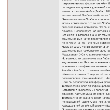
патронимическим формантом «ба», Л.Х
последняя выступает в удвоенной фо
именно к фамилии Ачба» (Акаба, 1984
ее ответвлений Чачба и Чичба не как “
Этимологии имени Чачба, предложенн
можем согласиться, это то, что Чачб
значения фамильного имени Чачба. «Та
абхазски Шервашидзе) над князем князь
Вот и ключ к разгадке значения фамил
фамильное имя Чачба представляет с
ясно, что Ач-ач-ба - это «сын князя 
могло означать «он из фамилии Инал-
фамильное имя наиболее могущественн
Маршьануп» («Он из фамилии Инал-ипа
Но возникло ли фамильное имя Ачба 
неузнаваемости. На факт искажения 
искажения этого фамильного имени.
Анчаба – Анчба, что означает по-аб
абхазских святынь. Традиции обожес
возникновение фамилии Анчаба – Ан
Если бы первоначальная форма фамил
терминологию, вряд ли зафиксировал
Багратиони: «К востоку и к западу от
епископа, пастыря Лиганис-хеви». Со
термина «Анчи» (одна из форм напис
по подиконной надписи, она (икона Ан
кафедральной анчийской церкви» (Ваху
Подводя некоторые итоги в проведенн