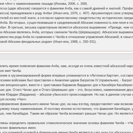
рня «Ач» с наименованием лошади (Ионова, 2006, с. 268).
псха (царе абхазов) говорится о фамилии Ачба, как о самой древней и знатной. Профе
апсха) принадлежали к роду Ачба» (Инал-ипа, 1976, с. 407). Аргументируя свое утвер
ителей из местной знати, а согласно единогласному свидетельству исторических пре
чба. Во-вторых, существовавшая в средневековой Абхазии повинность или пеня в п
чба». В-третьих, весьма характерным является абхазское выражение: «Прежде, чем гов
 Абхазии являлись Ачба, которых сменили Чачба (Шервашидзе). Абхазское выражение 
рвенства рода Ачба по сравнению с Чачба в отношении управления Абхазией, в смыс
вой Абхазии феодальных родов» (Инал-ипа, 1988, с. 330-331).
делить время появления фамилии Ачба, нам, исходя из очень известной абхазской на
ное имя Чачба.
оним в грузинизированной форме впервые упоминается в «Летописи Картли», составлен
азскими войсками был приставлен к Анакопии царем Багратом IV (правильнее, - Баграт 
е венценосцев», вместе с эриставами Барамом Варданис-дзе и Кахабери Кахаберис-дз
шис-дзе. Отаго Чачас-дзе и Отаго Шервашис-дзе – это, безусловно, наименования дву
ем Юардан (Варданиа) – абхазов убыхского происхождения. Но нас в данном случае и
ую основу «Чач».
е оформление фамильного имени Чачас-дзе, на наш взгляд, предоставляет нам возмож
ужому языку наименование. И поэтому вполне естественно, что фамилия Качибадзе, у
ьше, чем Качибадзе. Таким же образом Чачба возникает раньше Чачас-дзе. Но являет
должны определить правильное этимологическое значение основы фамилии Чачба – «Ча
азских фамильных имен.
ет, что корневой основой в фамильном имени Чачба является слог «ча» (от абхазского