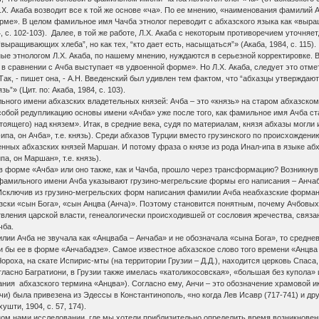
. Акаба возводит все к той же основе «ча». По ее мнению, «наименования фамилий Ачб
рме». В целом фамильное имя Чачба этнолог переводит с абхазского языка как «выра
, с. 102-103). Далее, в той же работе, Л.Х. Акаба с некоторым противоречием уточн
выращивающих хлеба”, но как тех, “кто дает есть, насыщаться”» (Акаба, 1984, с. 115).
ые этнологом Л.Х. Акаба, по нашему мнению, нуждаются в серьезной корректировке. 
а в сравнении с Ачба выступает «в удвоенной форме». Но Л.Х. Акаба, следует это от
к, - пишет она, - А.Н. Введенский был удивлен тем фактом, что “абхазцы утверждают, 
”» (Цит. по: Акаба, 1984, с. 103).
ьного имени абхазских владетельных князей: Ачба – это «князь» на старом абхазском 
обой редупликацию основы имени «Ачба» уже после того, как фамильное имя Ачба ст
(стоящего) над князем». Итак, в средние века, судя по материалам, князя абхазы могл
ипа, он Ачба», т.е. князь). Среди абхазов Турции вместо грузинского по происхождени
ых абхазских князей Маршан. И потому фраза о князе из рода Инал-ипа в языке абха
, он Маршан», т.е. князь).
в форме «Ачба» или оно также, как и Чачба, прошло через трансформацию? Возникнув
фамильного имени Ачба указывают грузино-мегрельские формы его написания – Анчаб
 Исключив из грузино-мегрельских форм написания фамилии Ачба неабхазские форма
хазски «сын Бога», «сын Анцва (Анча)». Поэтому становится понятным, почему Ачбо
твления царской власти, генеалогически происходившей от сословия жречества, связ
чба.
ии Ачба не звучала как «Анцваба – Анчаба» и не обозначала «сына Бога», то средне
и бы ее в форме «Анчабадзе». Самое известное абхазское слово того времени «Анцва
 Чороха, на скате Испирис-мты (на территории Грузии – Д.Д.), находится церковь Спас
гласно Багратиони, в Грузии также имелась «католикосовская», «большая без купола»
ания абхазского термина «Анцва»). Согласно ему, Анчи – это обозначение храмовой 
чи) была привезена из Эдессы в Константинополь, «но когда Лев Исавр (717-741) и др
шти, 1904, с. 57, 174).
ом нами исследовании, где мы хотели приблизительно определить время возникновени