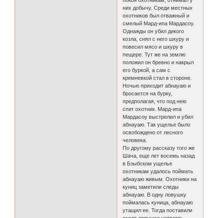
покоя охотникам, отнимал у
них добычу. Среди местных
охотников был отважный и
смелый Мард-ипа Мардасоу.
Однажды он убил дикого
козла, снял с него шкуру и
повесил мясо и шкуру в
пещере. Тут же на землю
положил он бревно и накрыл
его буркой, а сам с
кремневкой стал в стороне.
Ночью приходит абнауаю и
бросается на бурку,
предполагая, что под нею
спит охотник. Мард-ипа
Мардасоу выстрелил и убил
абнауаю. Так ущелье было
освобождено от лесного
человека.
По другому рассказу того же
Шача, еще лет восемь назад
в Бзыбском ущелье
охотникам удалось поймать
абнауаю живым. Охотники на
куниц заметили следы
абнауаю. В одну ловушку
поймалась куница, абнауаю
утащил ее. Тогда поставили