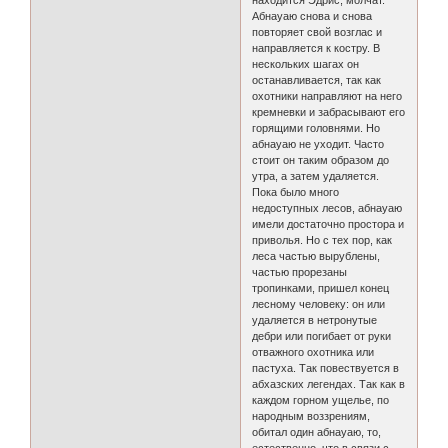
находится Эдрис, молчат.
Абнауаю снова и снова
повторяет свой возглас и
направляется к костру. В
нескольких шагах он
останавливается, так как
охотники направляют на него
кремневки и забрасывают его
горящими головнями. Но
абнауаю не уходит. Часто
стоит он таким образом до
утра, а затем удаляется.
Пока было много
недоступных лесов, абнауаю
имели достаточно простора и
приволья. Но с тех пор, как
леса частью вырублены,
частью прорезаны
тропинками, пришел конец
лесному человеку: он или
удаляется в нетронутые
дебри или погибает от руки
отважного охотника или
пастуха. Так повествуется в
абхазских легендах. Так как в
каждом горном ущелье, по
народным воззрениям,
обитал один абнауаю, то,