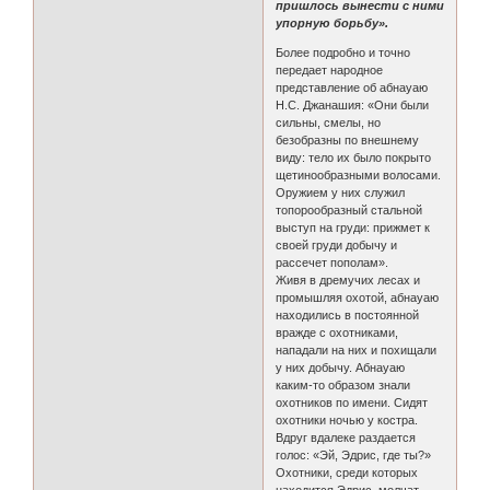
пришлось вынести с ними
упорную борьбу».
Более подробно и точно
передает народное
представление об абнауаю
Н.С. Джанашия: «Они были
сильны, смелы, но
безобразны по внешнему
виду: тело их было покрыто
щетинообразными волосами.
Оружием у них служил
топорообразный стальной
выступ на груди: прижмет к
своей груди добычу и
рассечет пополам».
Живя в дремучих лесах и
промышляя охотой, абнауаю
находились в постоянной
вражде с охотниками,
нападали на них и похищали
у них добычу. Абнауаю
каким-то образом знали
охотников по имени. Сидят
охотники ночью у костра.
Вдруг вдалеке раздается
голос: «Эй, Эдрис, где ты?»
Охотники, среди которых