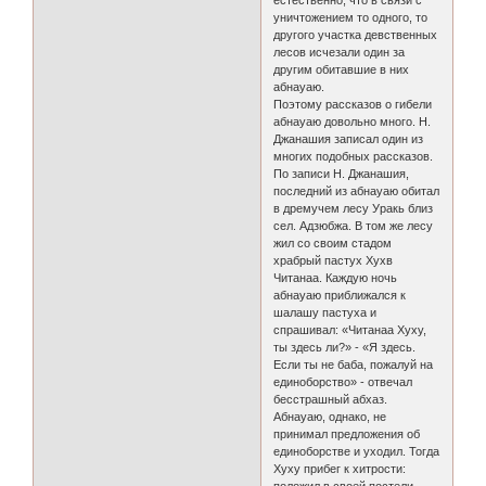
естественно, что в связи с
уничтожением то одного, то
другого участка девственных
лесов исчезали один за
другим обитавшие в них
абнауаю.
Поэтому рассказов о гибели
абнауаю довольно много. Н.
Джанашия записал один из
многих подобных рассказов.
По записи Н. Джанашия,
последний из абнауаю обитал
в дремучем лесу Уракь близ
сел. Адзюбжа. В том же лесу
жил со своим стадом
храбрый пастух Хухв
Читанаа. Каждую ночь
абнауаю приближался к
шалашу пастуха и
спрашивал: «Читанаа Хуху,
ты здесь ли?» - «Я здесь.
Если ты не баба, пожалуй на
единоборство» - отвечал
бесстрашный абхаз.
Абнауаю, однако, не
принимал предложения об
единоборстве и уходил. Тогда
Хуху прибег к хитрости: