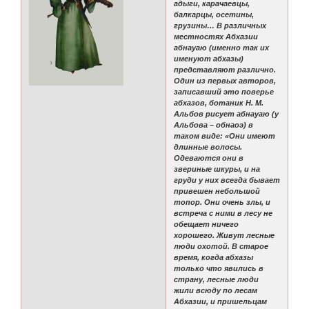
адыги, карачаевцы,
балкарцы, осетины,
грузины… В различных
местностях Абхазии
абнауаю (именно так их
именуют абхазы)
представляют различно.
Один из первых авторов,
записавший это поверье
абхазов, ботаник Н. М.
Альбов рисует абнауаю (у
Альбова – обнаоэ) в
таком виде: «Они имеют
длинные волосы.
Одеваются они в
звериные шкуры, и на
груди у них всегда бывает
привешен небольшой
топор. Они очень злы, и
встреча с ними в лесу не
обещает ничего
хорошего. Живут лесные
люди охотой. В старое
время, когда абхазы
только что явились в
страну, лесные люди
жили всюду по лесам
Абхазии, и пришельцам