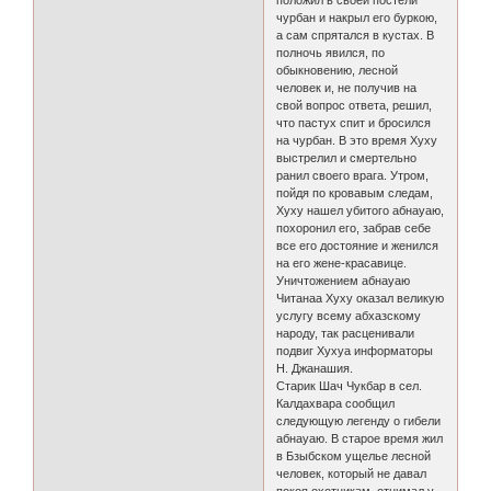
положил в своей постели
чурбан и накрыл его буркою,
а сам спрятался в кустах. В
полночь явился, по
обыкновению, лесной
человек и, не получив на
свой вопрос ответа, решил,
что пастух спит и бросился
на чурбан. В это время Хуху
выстрелил и смертельно
ранил своего врага. Утром,
пойдя по кровавым следам,
Хуху нашел убитого абнауаю,
похоронил его, забрав себе
все его достояние и женился
на его жене-красавице.
Уничтожением абнауаю
Читанаа Хуху оказал великую
услугу всему абхазскому
народу, так расценивали
подвиг Хухуа информаторы
Н. Джанашия.
Старик Шач Чукбар в сел.
Калдахвара сообщил
следующую легенду о гибели
абнауаю. В старое время жил
в Бзыбском ущелье лесной
человек, который не давал