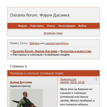
Dasania iforum. Форум Дасаниа
Форум
Участники
Поиск
Регистрация
Войти
Активные темы
Привет, Гость!
Войдите
или
зарегистрируйтесь
.
»
Dasania iforum. Форум Дасаниа
»
Культура и искусство
»
Рассказы о «лесных» (снежных) людях
Страница:
1
Рассказы о «лесных» (снежных) людях
Поделиться
6
1
Давид Дасаниа
ноября, 2013г. 16:45
Администратор
Мало кто на Кавказе не
слышал о «лесных»
(снежных) или диких
людях. Много преданий о
них сложили абхазы,