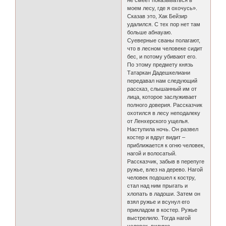
не смеет показываться в
моем лесу, где я охочусь».
Сказав это, Хак Бейзир
удалился. С тех пор нет там
больше абнауаю.
Суеверные сваны полагают,
что в лесном человеке сидит
бес, и потому убивают его.
По этому предмету князь
Татаркан Дадешкелиани
передавал нам следующий
рассказ, слышанный им от
лица, которое заслуживает
полного доверия. Рассказчик
охотился в лесу неподалеку
от Ленхерского ущелья.
Наступила ночь. Он развел
костер и вдруг видит –
приближается к огню человек,
нагой и волосатый.
Рассказчик, забыв в перепуге
ружье, влез на дерево. Нагой
человек подошел к костру,
стал над ним прыгать и
хлопать в ладоши. Затем он
взял ружье и всунул его
прикладом в костер. Ружье
выстрелило. Тогда нагой