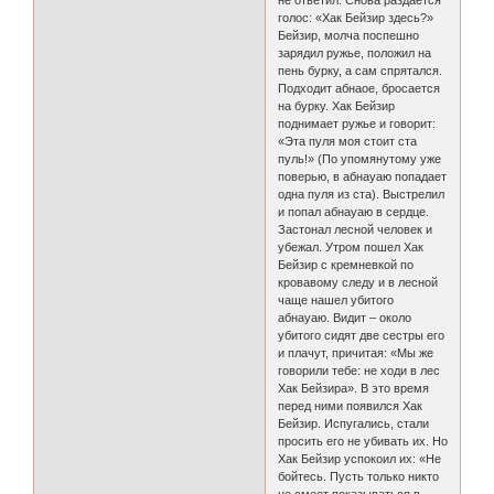
не ответил. Снова раздается
голос: «Хак Бейзир здесь?»
Бейзир, молча поспешно
зарядил ружье, положил на
пень бурку, а сам спрятался.
Подходит абнаое, бросается
на бурку. Хак Бейзир
поднимает ружье и говорит:
«Эта пуля моя стоит ста
пуль!» (По упомянутому уже
поверью, в абнауаю попадает
одна пуля из ста). Выстрелил
и попал абнауаю в сердце.
Застонал лесной человек и
убежал. Утром пошел Хак
Бейзир с кремневкой по
кровавому следу и в лесной
чаще нашел убитого
абнауаю. Видит – около
убитого сидят две сестры его
и плачут, причитая: «Мы же
говорили тебе: не ходи в лес
Хак Бейзира». В это время
перед ними появился Хак
Бейзир. Испугались, стали
просить его не убивать их. Но
Хак Бейзир успокоил их: «Не
бойтесь. Пусть только никто