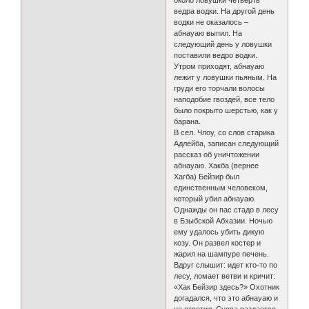
около ловушки четверть
ведра водки. На другой день
водки не оказалось –
абнауаю выпил. На
следующий день у ловушки
поставили ведро водки.
Утром приходят, абнауаю
лежит у ловушки пьяным. На
груди его торчали волосы
наподобие гвоздей, все тело
было покрыто шерстью, как у
барана.
В сел. Члоу, со слов старика
Адлейба, записан следующий
рассказ об уничтожении
абнауаю. Хакба (вернее
Хагба) Бейзир был
единственным человеком,
который убил абнауаю.
Однажды он пас стадо в лесу
в Бзыбской Абхазии. Ночью
ему удалось убить дикую
козу. Он развел костер и
жарил на шампуре печень.
Вдруг слышит: идет кто-то по
лесу, ломает ветви и кричит:
«Хак Бейзир здесь?» Охотник
догадался, что это абнауаю и