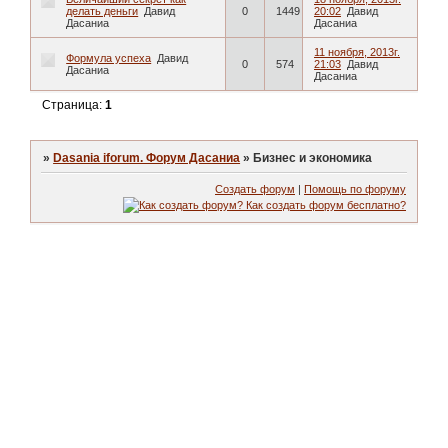
делать деньги
Давид
0
1449
20:02
Давид
Дасаниа
Дасаниа
11 ноября, 2013г.
Формула успеха
Давид
0
574
21:03
Давид
Дасаниа
Дасаниа
Страница:
1
»
Dasania iforum. Форум Дасаниа
»
Бизнес и экономика
Создать форум
|
Помощь по форуму