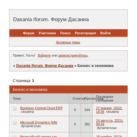
Dasania iforum. Форум Дасаниа
Форум
Участники
Поиск
Регистрация
Войти
Активные темы
Привет, Гость!
Войдите
или
зарегистрируйтесь
.
»
Dasania iforum. Форум Дасаниа
»
Бизнес и экономика
Страница:
1
Бизнес и экономика
Последнее
Тема
Ответов
Просмотров
сообщение
Business Central Cloud ERP
27 января, 2022г.
0
344
clouderp
18:36
clouderp
14 августа, 2021г.
Microsoft Dynamics NAV
0
282
08:44
dynamicsnav
dynamicsnav
Величайший секрет как
18 ноября, 2013г.