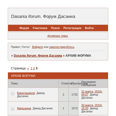
Dasania iforum. Форум Дасаниа
Форум
Участники
Поиск
Регистрация
Войти
Активные темы
Привет, Гость!
Войдите
или
зарегистрируйтесь
.
»
Dasania iforum. Форум Дасаниа
»
АРХИВ ФОРУМА
Страница:
«
1
2
3
АРХИВ ФОРУМА
Последнее
Тема
Ответов
Просмотров
сообщение
31 марта, 2010г.
Бараташвили
Давид
2
1732
09:07
Давид
Дасаниа
Дасаниа
30 марта, 2010г.
Маршаниа
Давид Дасаниа
1
1572
16:20
Давид
Дасаниа